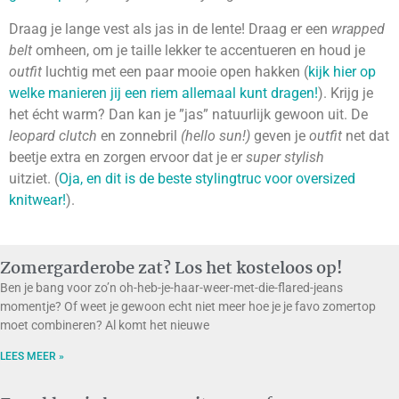
Draag je lange vest als jas in de lente! Draag er een
wrapped
belt
omheen, om je taille lekker te accentueren en houd je
outfit
luchtig met een paar mooie open hakken (
kijk hier op
welke manieren jij een riem allemaal kunt dragen!
). Krijg je
het écht warm? Dan kan je ”jas” natuurlijk gewoon uit. De
leopard clutch
en zonnebril
(hello sun!)
geven je
outfit
net dat
beetje extra en zorgen ervoor dat je er
super stylish
uitziet. (
Oja, en dit is de beste stylingtruc voor oversized
knitwear!
).
Zomergarderobe zat? Los het kosteloos op!
Ben je bang voor zo’n oh-heb-je-haar-weer-met-die-flared-jeans
momentje? Of weet je gewoon echt niet meer hoe je je favo zomertop
moet combineren? Al komt het nieuwe
LEES MEER »