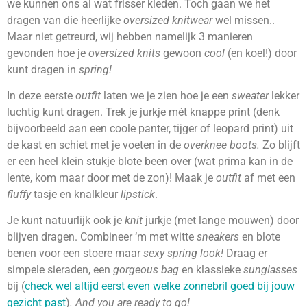
we kunnen ons al wat frisser kleden. Toch gaan we het
dragen van die heerlijke
oversized knitwear
wel missen..
Maar niet getreurd, wij hebben namelijk 3 manieren
gevonden hoe je
oversized knits
gewoon
cool
(en koel!) door
kunt dragen in
spring!
In deze eerste
outfit
laten we je zien hoe je een
sweater
lekker
luchtig kunt dragen. Trek je jurkje mét knappe print (denk
bijvoorbeeld aan een coole panter, tijger of leopard print) uit
de kast en schiet met je voeten in de
overknee boots.
Zo blijft
er een heel klein stukje blote been over (wat prima kan in de
lente, kom maar door met de zon)! Maak je
outfit
af met een
fluffy
tasje en knalkleur
lipstick
.
Je kunt natuurlijk ook je
knit
jurkje (met lange mouwen) door
blijven dragen. Combineer ‘m met witte
sneakers
en blote
benen voor een stoere maar
sexy spring look!
Draag er
simpele sieraden, een
gorgeous bag
en klassieke
sunglasses
bij (
check wel altijd eerst even welke zonnebril goed bij jouw
gezicht past
)
. And you are ready to go!