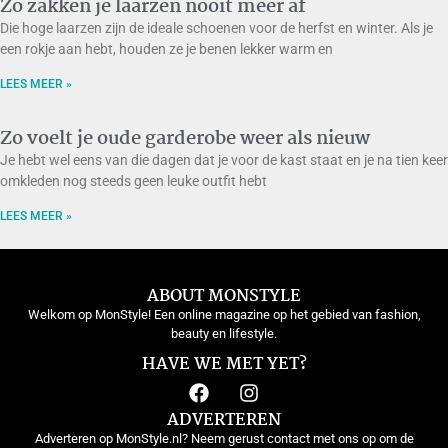
Zo zakken je laarzen nooit meer af
Die hoge laarzen zijn de ideale schoenen voor de herfst en winter. Als je
een rokje aan hebt, houden ze je benen lekker warm en
LEES MEER »
Zo voelt je oude garderobe weer als nieuw
Je hebt wel eens van die dagen dat je voor de kast staat en je na tien keer
omkleden nog steeds geen leuke outfit hebt
LEES MEER »
ABOUT MONSTYLE
Welkom op MonStyle! Een online magazine op het gebied van fashion,
beauty en lifestyle.
HAVE WE MET YET?
ADVERTEREN
Adverteren op MonStyle.nl? Neem gerust contact met ons op om de