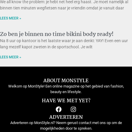
We all know the problem: je hebt net heel erg haast. Je moet namelijk al
binnen tien minuten wegfietsen naar je vriendin omdat je vanuit daar
LEES MEER »
Zo ben je binnen no time bikini body ready!
Na 8 uur op kantoor is het laatste waar je aan denkt: YAY! Even een uur
lang mezelf kapot zweten in de sportschool. Je wilt
LEES MEER »
ABOUT MONSTYLE
Welkom op MonStyle! Een online magazine op het gebied van fashion,
beauty en lifestyle.
HAVE WE MET YET?
ADVERTEREN
Adverteren op MonStyle.nl? Neem gerust contact met ons op om de
mogelijkheden door te spreken.