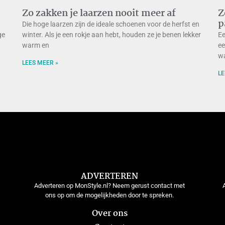
Zo zakken je laarzen nooit meer af
Z
p
Die hoge laarzen zijn de ideale schoenen voor de herfst en
ge
winter. Als je een rokje aan hebt, houden ze je benen lekker
Ee
warm en
ee
wa
LEES MEER »
LE
ADVERTEREN
Adverteren op MonStyle.nl? Neem gerust contact met
ons op om de mogelijkheden door te spreken.
Over ons