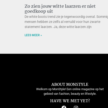
Zo zien jouw witte laarzen er niet
goedkoop uit
De white boots trend zie je tegenwoordig overal. Sommi
mensen hebben ze zelfs al verruild voor hun zwarte
statement laarzen. Ja, deze witte laarzen zijn
LEES MEER »
ABOUT MONSTYLE
Welkom op MonStyle! Een online magazine op het
gebied van fashion, beauty en lifestyle.
HAVE WE MET YET?