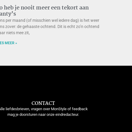
o heb je nooit meer een tekort aan
anty’s
ns per maand (of misschien wel iedere dag) is het weer
ns zover: de gehaaste ochtend. Dit is echt zo’n ochtend
ar niets mee zit,
ES MEER »
CONTACT
Alle liefdesbrieven, vragen over MonStyle of feedback
mag je doorsturen naar onze eindredacteur.