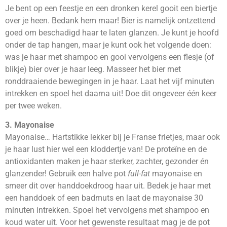
Je bent op een feestje en een dronken kerel gooit een biertje
over je heen. Bedank hem maar! Bier is namelijk ontzettend
goed om beschadigd haar te laten glanzen. Je kunt je hoofd
onder de tap hangen, maar je kunt ook het volgende doen:
was je haar met shampoo en gooi vervolgens een flesje (of
blikje) bier over je haar leeg. Masseer het bier met
ronddraaiende bewegingen in je haar. Laat het vijf minuten
intrekken en spoel het daarna uit! Doe dit ongeveer één keer
per twee weken.
3. Mayonaise
Mayonaise… Hartstikke lekker bij je Franse frietjes, maar ook
je haar lust hier wel een kloddertje van! De proteïne en de
antioxidanten maken je haar sterker, zachter, gezonder én
glanzender! Gebruik een halve pot
full-fat
mayonaise en
smeer dit over handdoekdroog haar uit. Bedek je haar met
een handdoek of een badmuts en laat de mayonaise 30
minuten intrekken. Spoel het vervolgens met shampoo en
koud water uit. Voor het gewenste resultaat mag je de pot