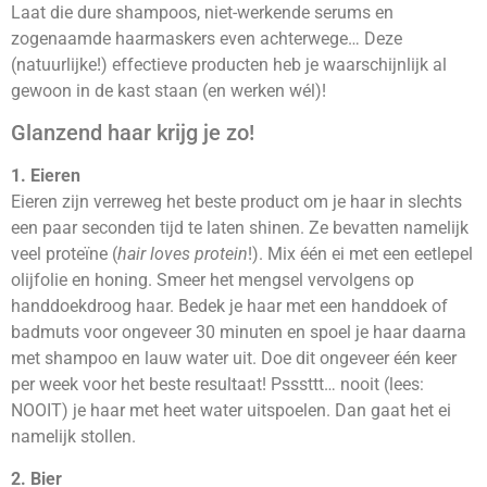
Laat die dure shampoos, niet-werkende serums en
zogenaamde haarmaskers even achterwege… Deze
(natuurlijke!) effectieve producten heb je waarschijnlijk al
gewoon in de kast staan (en werken wél)!
Glanzend haar krijg je zo!
1. Eieren
Eieren zijn verreweg het beste product om je haar in slechts
een paar seconden tijd te laten shinen. Ze bevatten namelijk
veel proteïne (
hair
loves protein
!). Mix één ei met een eetlepel
olijfolie en honing. Smeer het mengsel vervolgens op
handdoekdroog haar. Bedek je haar met een handdoek of
badmuts voor ongeveer 30 minuten en spoel je haar daarna
met shampoo en lauw water uit. Doe dit ongeveer één keer
per week voor het beste resultaat! Psssttt… nooit (lees:
NOOIT) je haar met heet water uitspoelen. Dan gaat het ei
namelijk stollen.
2. Bier