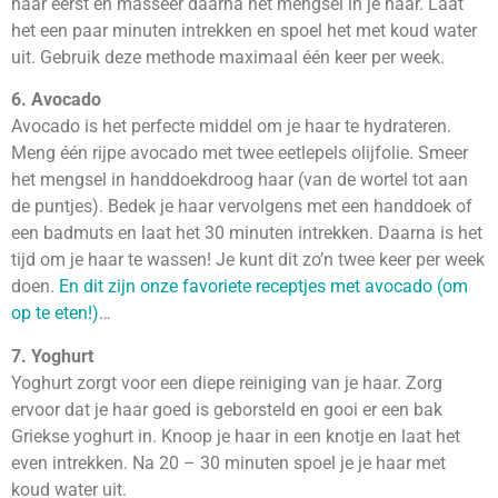
haar eerst en masseer daarna het mengsel in je haar. Laat
het een paar minuten intrekken en spoel het met koud water
uit. Gebruik deze methode maximaal één keer per week.
6. Avocado
Avocado is het perfecte middel om je haar te hydrateren.
Meng één rijpe avocado met twee eetlepels olijfolie. Smeer
het mengsel in handdoekdroog haar (van de wortel tot aan
de puntjes). Bedek je haar vervolgens met een handdoek of
een badmuts en laat het 30 minuten intrekken. Daarna is het
tijd om je haar te wassen! Je kunt dit zo’n twee keer per week
doen.
En dit zijn onze favoriete receptjes met avocado (om
op te eten!)
…
7. Yoghurt
Yoghurt zorgt voor een diepe reiniging van je haar. Zorg
ervoor dat je haar goed is geborsteld en gooi er een bak
Griekse yoghurt in. Knoop je haar in een knotje en laat het
even intrekken. Na 20 – 30 minuten spoel je je haar met
koud water uit.