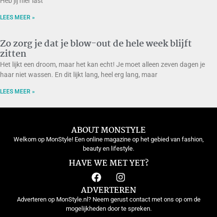
Heb jij hier last
LEES MEER »
Zo zorg je dat je blow-out de hele week blijft
zitten
Het lijkt een droom, maar het kan echt! Je moet alleen zeven dagen je
haar niet wassen. En dit lijkt lang, heel erg lang, maar
LEES MEER »
ABOUT MONSTYLE
Welkom op MonStyle! Een online magazine op het gebied van fashion,
beauty en lifestyle.
HAVE WE MET YET?
ADVERTEREN
Adverteren op MonStyle.nl? Neem gerust contact met ons op om de
mogelijkheden door te spreken.