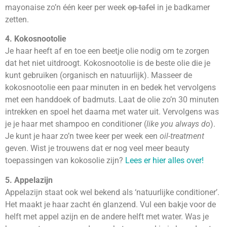
mayonaise zo’n één keer per week
op tafel
in je badkamer
zetten.
4. Kokosnootolie
Je haar heeft af en toe een beetje olie nodig om te zorgen
dat het niet uitdroogt. Kokosnootolie is de beste olie die je
kunt gebruiken (organisch en natuurlijk). Masseer de
kokosnootolie een paar minuten in en bedek het vervolgens
met een handdoek of badmuts. Laat de olie zo’n 30 minuten
intrekken en spoel het daarna met water uit. Vervolgens was
je je haar met shampoo en conditioner (
like you always do
).
Je kunt je haar zo’n twee keer per week een
oil-treatment
geven. Wist je trouwens dat er nog veel meer beauty
toepassingen van kokosolie zijn?
Lees er hier alles over!
5. Appelazijn
Appelazijn staat ook wel bekend als ‘natuurlijke conditioner’.
Het maakt je haar zacht én glanzend. Vul een bakje voor de
helft met appel azijn en de andere helft met water. Was je