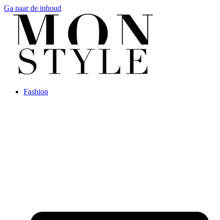
Ga naar de inhoud
Fashion