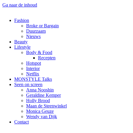
Ga naar de inhoud
Fashion
Broke or Bargain
Duurzaam
Nieuws
Beauty
Lifestyle
Body & Food
Recepten
Hotspot
Interior
Netflix
MONSTYLE Talks
Seen on screen
Anna Nooshin
Geraldine Kemper
Holly Brood
Maan de Steenwinkel
Monica Geuze
Wendy van Dijk
Contact