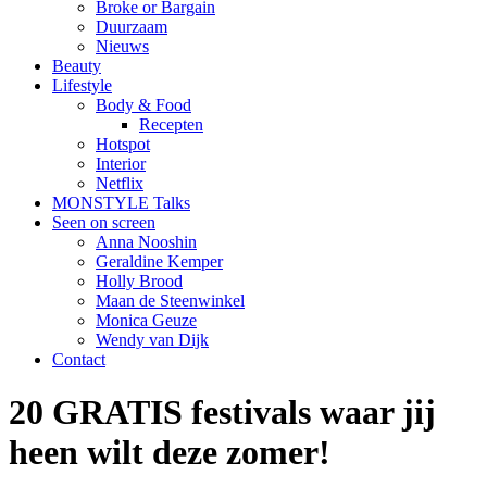
Broke or Bargain
Duurzaam
Nieuws
Beauty
Lifestyle
Body & Food
Recepten
Hotspot
Interior
Netflix
MONSTYLE Talks
Seen on screen
Anna Nooshin
Geraldine Kemper
Holly Brood
Maan de Steenwinkel
Monica Geuze
Wendy van Dijk
Contact
20 GRATIS festivals waar jij
heen wilt deze zomer!