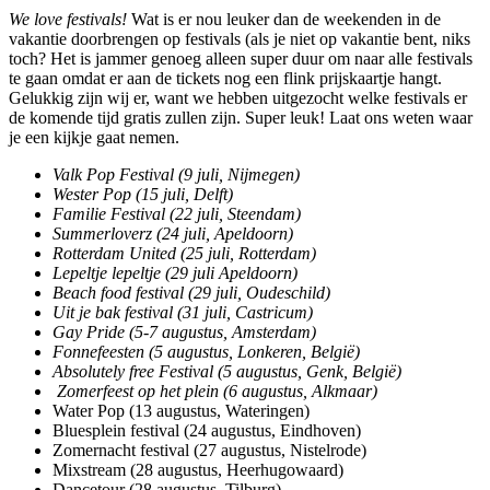
We love festivals!
Wat is er nou leuker dan de weekenden in de
vakantie doorbrengen op festivals (als je niet op vakantie bent, niks
toch? Het is jammer genoeg alleen super duur om naar alle festivals
te gaan omdat er aan de tickets nog een flink prijskaartje hangt.
Gelukkig zijn wij er, want we hebben uitgezocht welke festivals er
de komende tijd gratis zullen zijn. Super leuk! Laat ons weten waar
je een kijkje gaat nemen.
Valk Pop Festival (9 juli, Nijmegen)
Wester Pop (15 juli, Delft)
Familie Festival (22 juli, Steendam)
Summerloverz (24 juli, Apeldoorn)
Rotterdam United (25 juli, Rotterdam)
Lepeltje lepeltje (29 juli Apeldoorn)
Beach food festival (29 juli, Oudeschild)
Uit je bak festival (31 juli, Castricum)
Gay Pride (5-7 augustus, Amsterdam)
Fonnefeesten (5 augustus, Lonkeren, België)
Absolutely free Festival (5 augustus, Genk, België)
Zomerfeest op het plein (6 augustus, Alkmaar)
Water Pop (13 augustus, Wateringen)
Bluesplein festival (24 augustus, Eindhoven)
Zomernacht festival (27 augustus, Nistelrode)
Mixstream (28 augustus, Heerhugowaard)
Dancetour (28 augustus, Tilburg)