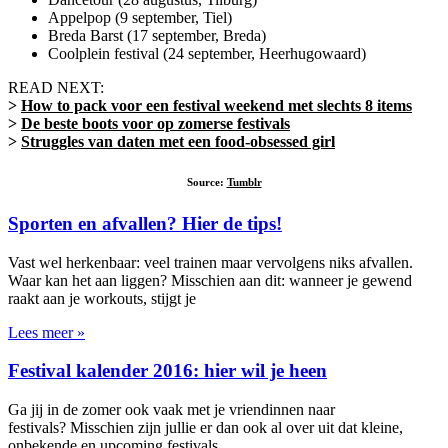
Appelpop (9 september, Tiel)
Breda Barst (17 september, Breda)
Coolplein festival (24 september, Heerhugowaard)
READ NEXT:
>
How to pack voor een festival weekend met slechts 8 items
>
De beste boots voor op zomerse festivals
>
Struggles van daten met een food-obsessed girl
Source:
Tumblr
Sporten en afvallen? Hier de tips!
Vast wel herkenbaar: veel trainen maar vervolgens niks afvallen.
Waar kan het aan liggen? Misschien aan dit: wanneer je gewend
raakt aan je workouts, stijgt je
Lees meer »
Festival kalender 2016: hier wil je heen
Ga jij in de zomer ook vaak met je vriendinnen naar
festivals? Misschien zijn jullie er dan ook al over uit dat kleine,
onbekende en upcoming festivals