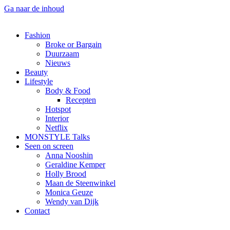
Ga naar de inhoud
Fashion
Broke or Bargain
Duurzaam
Nieuws
Beauty
Lifestyle
Body & Food
Recepten
Hotspot
Interior
Netflix
MONSTYLE Talks
Seen on screen
Anna Nooshin
Geraldine Kemper
Holly Brood
Maan de Steenwinkel
Monica Geuze
Wendy van Dijk
Contact