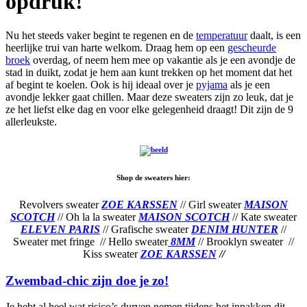
opdruk!
Nu het steeds vaker begint te regenen en de
temperatuur
daalt, is een
heerlijke trui van harte welkom. Draag hem op een
gescheurde
broek
overdag, of neem hem mee op vakantie als je een avondje de
stad in duikt, zodat je hem aan kunt trekken op het moment dat het
af begint te koelen. Ook is hij ideaal over je
pyjama
als je een
avondje lekker gaat chillen. Maar deze sweaters zijn zo leuk, dat je
ze het liefst elke dag en voor elke gelegenheid draagt! Dit zijn de 9
allerleukste.
Shop de sweaters hier:
Revolvers sweater
ZOE KARSSEN
// Girl sweater
MAISON
SCOTCH
// Oh la la sweater
MAISON SCOTCH
// Kate sweater
ELEVEN PARIS
// Grafische sweater
DENIM HUNTER
//
Sweater met fringe
// Hello sweater
8MM
// Brooklyn sweater
//
Kiss sweater
ZOE KARSSEN
//
Zwembad-chic zijn doe je zo!
Je hebt al heel wat risico’s durven nemen tijdens het inpakken dit