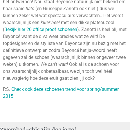
het ontwerpen! Nou staat Beyoncé natuurlijk niet bekend om
haar saaie
flats
(en Giuseppe Zanotti ook niet!) dus we
kunnen zeker wel wat spectaculairs verwachten.. Het wordt
waarschijnlijk een
killer heel
met een dikke plateauzool.
(
Bekijk hier 20 office proof schoenen
). Zanotti is heel blij met
Beyoncé want de diva weet precies wat ze wilt! De
topdesigner en de styliste van Beyonce zijn nu bezig met het
definitieve ontwerp en zodra Beyoncé het ja-woord heeft
gegeven zal de schoen (waarschijnlijk binnen ongeveer twee
weken) uitkomen.
We can’t wait!
Ook al is de schoen voor
ons waarschijnlijk onbetaalbaar, we zijn toch wel héél
nieuwsgierig hoe deze eruit gaat zien, jij ook?
P.S.
Check ook deze schoenen trend voor spring/summer
2015!