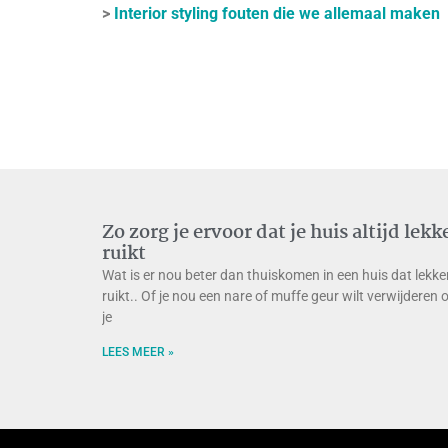
>
Interior styling fouten die we allemaal maken
Zo zorg je ervoor dat je huis altijd lekk
ruikt
Wat is er nou beter dan thuiskomen in een huis dat lekke
ruikt.. Of je nou een nare of muffe geur wilt verwijderen 
je
LEES MEER »