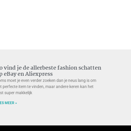
o vind je de allerbeste fashion schatten
p eBay en Aliexpress
ms moet je even verder zoeken dan je neus lang is om
t perfecte item te vinden, maar andere keren kan het
ist super makkelijk
ES MEER »