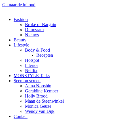
Ga naar de inhoud
Fashion
Broke or Bargain
Duurzaam
Nieuws
Beauty
Lifestyle
Body & Food
Recepten
Hotspot
Interior
Netflix
MONSTYLE Talks
Seen on screen
Anna Nooshin
Geraldine Kemper
Holly Brood
Maan de Steenwinkel
Monica Geuze
Wendy van Dijk
Contact