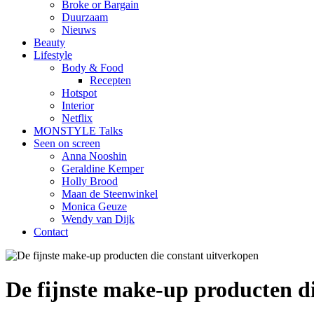
Broke or Bargain
Duurzaam
Nieuws
Beauty
Lifestyle
Body & Food
Recepten
Hotspot
Interior
Netflix
MONSTYLE Talks
Seen on screen
Anna Nooshin
Geraldine Kemper
Holly Brood
Maan de Steenwinkel
Monica Geuze
Wendy van Dijk
Contact
De fijnste make-up producten d