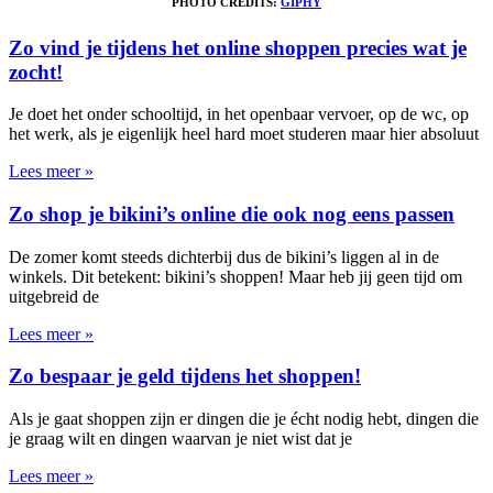
PHOTO CREDITS:
GIPHY
Zo vind je tijdens het online shoppen precies wat je
zocht!
Je doet het onder schooltijd, in het openbaar vervoer, op de wc, op
het werk, als je eigenlijk heel hard moet studeren maar hier absoluut
Lees meer »
Zo shop je bikini’s online die ook nog eens passen
De zomer komt steeds dichterbij dus de bikini’s liggen al in de
winkels. Dit betekent: bikini’s shoppen! Maar heb jij geen tijd om
uitgebreid de
Lees meer »
Zo bespaar je geld tijdens het shoppen!
Als je gaat shoppen zijn er dingen die je écht nodig hebt, dingen die
je graag wilt en dingen waarvan je niet wist dat je
Lees meer »