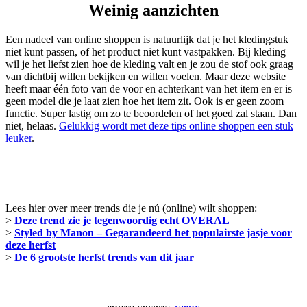
Weinig aanzichten
Een nadeel van online shoppen is natuurlijk dat je het kledingstuk
niet kunt passen, of het product niet kunt vastpakken. Bij kleding
wil je het liefst zien hoe de kleding valt en je zou de stof ook graag
van dichtbij willen bekijken en willen voelen. Maar deze website
heeft maar één foto van de voor en achterkant van het item en er is
geen model die je laat zien hoe het item zit. Ook is er geen zoom
functie. Super lastig om zo te beoordelen of het goed zal staan. Dan
niet, helaas.
Gelukkig wordt met deze tips online shoppen een stuk
leuker
.
Lees hier over meer trends die je nú (online) wilt shoppen:
>
Deze trend zie je tegenwoordig echt OVERAL
>
Styled by Manon – Gegarandeerd het populairste jasje voor
deze herfst
>
De 6 grootste herfst trends van dit jaar