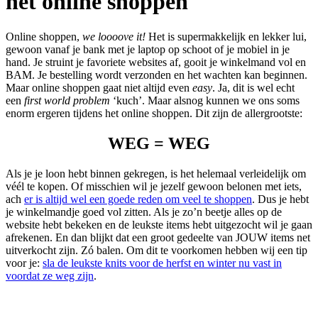
het online shoppen
Online shoppen,
we loooove it!
Het is supermakkelijk en lekker lui,
gewoon vanaf je bank met je laptop op schoot of je mobiel in je
hand. Je struint je favoriete websites af, gooit je winkelmand vol en
BAM. Je bestelling wordt verzonden en het wachten kan beginnen.
Maar online shoppen gaat niet altijd even
easy
. Ja, dit is wel echt
een
first world problem
‘kuch’. Maar alsnog kunnen we ons soms
enorm ergeren tijdens het online shoppen. Dit zijn de allergrootste:
WEG = WEG
Als je je loon hebt binnen gekregen, is het helemaal verleidelijk om
véél te kopen. Of misschien wil je jezelf gewoon belonen met iets,
ach
er is altijd wel een goede reden om veel te shoppen
. Dus je hebt
je winkelmandje goed vol zitten. Als je zo’n beetje alles op de
website hebt bekeken en de leukste items hebt uitgezocht wil je gaan
afrekenen. En dan blijkt dat een groot gedeelte van JOUW items net
uitverkocht zijn. Zó balen. Om dit te voorkomen hebben wij een tip
voor je:
sla de leukste knits voor de herfst en winter nu vast in
voordat ze weg zijn
.