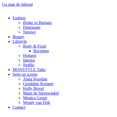
Ga naar de inhoud
Fashion
Broke or Bargain
Duurzaam
Nieuws
Beauty
Lifestyle
Body & Food
Recepten
Hotspot
Interior
Netflix
MONSTYLE Talks
Seen on screen
Anna Nooshin
Geraldine Kemper
Holly Brood
Maan de Steenwinkel
Monica Geuze
Wendy van Dijk
Contact