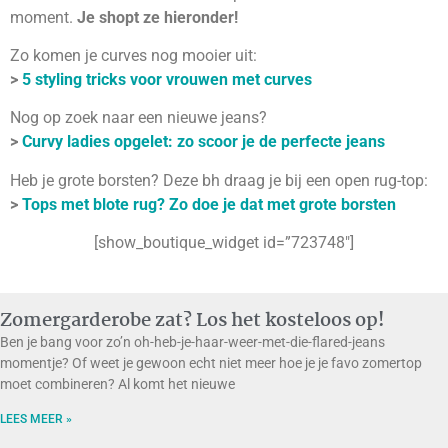
moment.
Je shopt ze hieronder!
Zo komen je curves nog mooier uit:
>
5 styling tricks voor vrouwen met curves
Nog op zoek naar een nieuwe jeans?
>
Curvy ladies opgelet: zo scoor je de perfecte jeans
Heb je grote borsten? Deze bh draag je bij een open rug-top:
>
Tops met blote rug? Zo doe je dat met grote borsten
[show_boutique_widget id=”723748″]
Zomergarderobe zat? Los het kosteloos op!
Ben je bang voor zo’n oh-heb-je-haar-weer-met-die-flared-jeans
momentje? Of weet je gewoon echt niet meer hoe je je favo zomertop
moet combineren? Al komt het nieuwe
LEES MEER »