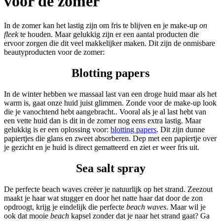
voor de zomer
In de zomer kan het lastig zijn om fris te blijven en je make-up
on
fleek
te houden. Maar gelukkig zijn er een aantal producten die
ervoor zorgen die dit veel makkelijker maken. Dit zijn de onmisbare
beautyproducten voor de zomer:
Blotting papers
In de winter hebben we massaal last van een droge huid maar als het
warm is, gaat onze huid juist glimmen. Zonde voor de make-up look
die je vanochtend hebt aangebracht.. Vooral als je al last hebt van
een vette huid dan is dit in de zomer nog eens extra lastig. Maar
gelukkig is er een oplossing voor:
blotting papers
. Dit zijn dunne
papiertjes die glans en zweet absorberen. Dep met een papiertje over
je gezicht en je huid is direct gematteerd en ziet er weer fris uit.
Sea salt spray
De perfecte beach waves creëer je natuurlijk op het strand. Zeezout
maakt je haar wat stugger en door het natte haar dat door de zon
opdroogt, krijg je eindelijk die perfecte
beach waves
. Maar wil je
ook dat mooie
beach
kapsel zonder dat je naar het strand gaat? Ga