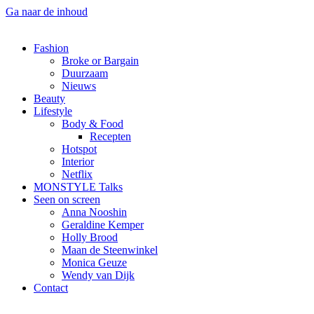
Ga naar de inhoud
Fashion
Broke or Bargain
Duurzaam
Nieuws
Beauty
Lifestyle
Body & Food
Recepten
Hotspot
Interior
Netflix
MONSTYLE Talks
Seen on screen
Anna Nooshin
Geraldine Kemper
Holly Brood
Maan de Steenwinkel
Monica Geuze
Wendy van Dijk
Contact