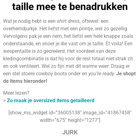
taille mee te benadrukken
Wat je nodig hebt is een
shirt dress
, oftewel: een
overhemdjurkje. Het liefst met een printje, wel zo gezellig.
Vervolgens pak je een riem, het liefst een hele knappe zoals
onderstaande, en snoer je die vast om je taille. Et voila! Een
wespentaille is zo gecreëerd. Het voordeel van deze
kledingcombinatie is dat hij voor de rest totaal niet strak zit
en ook ventileert. Wel zo fijn met dit warme weer. Draag er
een stel stoere cowboy boots onder en
you’re ready.
Je shopt
de items hieronder!
Meer lezen?
>
Zo maak je oversized items getailleerd
[show_ms_widget id=”36005138″ image_id=”41867458″
width=”675″ height=”1277″]
JURK