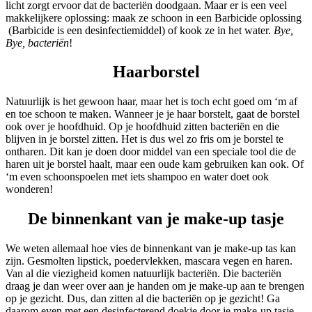
licht zorgt ervoor dat de bacteriën doodgaan. Maar er is een veel
makkelijkere oplossing: maak ze schoon in een Barbicide oplossing
(Barbicide is een desinfectiemiddel) of kook ze in het water.
Bye,
Bye, bacteriën
!
Haarborstel
Natuurlijk is het gewoon haar, maar het is toch echt goed om ‘m af
en toe schoon te maken. Wanneer je je haar borstelt, gaat de borstel
ook over je hoofdhuid. Op je hoofdhuid zitten bacteriën en die
blijven in je borstel zitten. Het is dus wel zo fris om je borstel te
ontharen. Dit kan je doen door middel van een speciale tool die de
haren uit je borstel haalt, maar een oude kam gebruiken kan ook. Of
‘m even schoonspoelen met iets shampoo en water doet ook
wonderen!
De binnenkant van je make-up tasje
We weten allemaal hoe vies de binnenkant van je make-up tas kan
zijn. Gesmolten lipstick, poedervlekken, mascara vegen en haren.
Van al die viezigheid komen natuurlijk bacteriën. Die bacteriën
draag je dan weer over aan je handen om je make-up aan te brengen
op je gezicht. Dus, dan zitten al die bacteriën op je gezicht! Ga
daarom even met een desinfecterend doekje door je make-up tasje