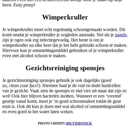
heen.
Easy peasy
!
Wimperkruller
Je wimperkruller moet echt regelmatig schoongemaakt worden. Dit
komt omdat je wimperkruller je oogleden aanraakt. Net als je
nagels
,
zijn je ogen ook erg infectiegevoelig. Het beste is om je
wimperkruller na elke keer dat je het hebt gebruikt schoon te maken.
Hiervoor kun je ontsmettingsmiddel gebruiken of je wimperkruller
even met alcohol schoon te maken.
Gezichtsreiniging sponsjes
Je gezichtsreiniging sponsjes gebruik je ook dagelijks (goed
zo,
clean your face
!). Hiermee haal je de vuil en dode huidcellen
van je gezicht. Vaak zien de sponsjes er niet vies uit maar dat zijn ze
wel! Ook hier blijven bacteriën inzitten. Wanneer er een ‘vreemd’
geurtje vanaf komt, moet je ‘m goed schoonmaken totdat de geur
eruit is. Ook dit kun je doen met wat alcohol of ontsmettingsmiddel
en even goed in het water laten weken.
PHOTO CREDITS
SHUTTERSTOCK