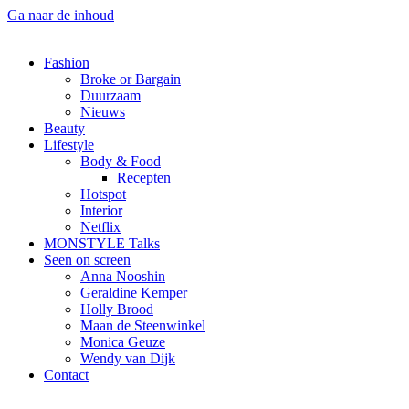
Ga naar de inhoud
Fashion
Broke or Bargain
Duurzaam
Nieuws
Beauty
Lifestyle
Body & Food
Recepten
Hotspot
Interior
Netflix
MONSTYLE Talks
Seen on screen
Anna Nooshin
Geraldine Kemper
Holly Brood
Maan de Steenwinkel
Monica Geuze
Wendy van Dijk
Contact