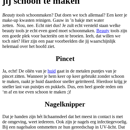
jij schoon te maken
Beauty tools
schoonmaken? Dat doen we toch allemaal? Een keer je
make-up kwasten reinigen. Gauw in ’n bakje met water
zetten. Nou, nee. Echt niet dus! Je zult echt versteld staan welke
beauty tools je echt even goed moet schoonmaken.
Beauty
tools zijn
een goede plek voor bacteriën om te broeien. Ieeh, dat willen we
toch niet? Hier zijn een paar voorbeelden die jij waarschijnlijk
helemaal over het hoofd ziet.
Pincet
Ja, echt! De oliën van je
huid
gaat in de metalen puntjes van je
pincet zitten. Wanneer je hem keer op keer gebruikt zonder schoon
te maken, raakt je huid daardoor sneller geïrriteerd. Hierdoor krijg je
sneller last van puistjes en pukkels. Dus, een heel goede reden om
‘m af en toe even schoon te maken ;)!
Nagelknipper
Dat je handen zijn hét lichaamsdeel dat het meest in contact is met
de omgeving, weet iedereen. Ook zijn je nagels erg infectiegevoelig.
Bij een nagelsalon ontsmetten ze hun gereedschap in UV-licht. Dat