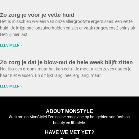
Zo zorg je voor je vette huid
Het is misschien wel één van onze allergrootste ergernissen: een vette
huid. Je krijgt snel onzuiverhuiden en ziet er vaak (ongewenst) shiny uit.
Heb jij hier last
LEES MEER »
Zo zorg je dat je blow-out de hele week blijft zitten
Het lijkt een droom, maar het kan echt! Je moet alleen zeven dagen je
haar niet wassen. En dit lijkt lang, heel erg lang, maar
LEES MEER »
ABOUT MONSTYLE
Welkom op MonStyle! Een online magazine op het gebied van fashion,
beauty en lifestyle.
HAVE WE MET YET?