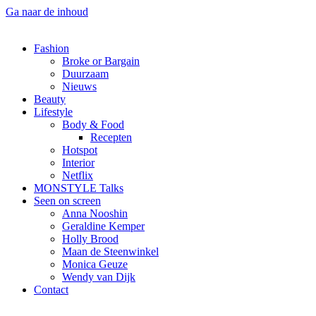
Ga naar de inhoud
Fashion
Broke or Bargain
Duurzaam
Nieuws
Beauty
Lifestyle
Body & Food
Recepten
Hotspot
Interior
Netflix
MONSTYLE Talks
Seen on screen
Anna Nooshin
Geraldine Kemper
Holly Brood
Maan de Steenwinkel
Monica Geuze
Wendy van Dijk
Contact