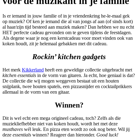
voor de muzikant in je familie
Is er iemand in jouw familie of in je vriendenkring he-le-maal gek
op muziek? Of ken je iemand die al van jongs af aan (of sinds kort)
al haar/zijn tijd besteed aan muziek maken? Dan hebben we nu echt
HET perfecte cadeau gevonden om te geven tijdens de feestdagen.
Als degene waar je nog een kerstcadeau voor moet vinden ook van
koken houdt, zit je helemaal gebakken met dit cadeau.
Rockin’ kitchen gadgets
Het merk
Kikkerland
heeft een geweldige collectie uitgebracht met
kitchen essentials
in de vorm van gitaren. Ja echt, hoe geniaal is dat?
De collectie die wij mogen weggeven bestaat uit een houten
snijplank, twee houten spatels, een pizzasnijder en cocktailprikkers
allemaal in de vorm van een gitaar.
Winnen?
Dit is wel echt een mega origineel cadeau, toch? Zelfs als die
muziekliefhebber niet van koken houdt, wordt het met deze
musthaves
wél leuk. En pizza eten wordt zo ook nog beter. Wil jij
deze
essentials
winnen? Reageer dan hieronder.
Good luck!