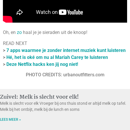
Oh, en
zo
haal je je sieraden uit de knoop!
READ NEXT
>
7 apps waarmee je zonder internet muziek kunt luisteren
>
Hé, het is oké om nu al Mariah Carey te luisteren
>
Deze Netflix hacks ken jij nog niet!
PHOTO CREDITS: urbanoutfitters.com
Zuivel: Melk is slecht voor elk!
Melk is slecht voor elk Vroeger bij ons thuis stond er altijd melk op tafel.
Melk bij het ontbijt, melk bij de lunch en soms
LEES MEER »