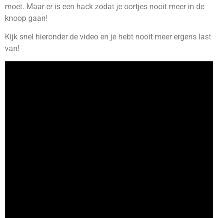
moet. Maar er is een hack zodat je oortjes nooit meer in de
knoop gaan!
Kijk snel hieronder de video en je hebt nooit meer ergens last
van!