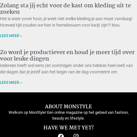
Zolang sta jij echt voor de kast om kleding uit te
zoeken
Het is weer zover hoor, je weet niet welke kleding je aan moet vandaag!
Hoeveel tijd zouden we hier in hemelsnaam voor kwijt zijn?! Nou
LEES MEER »
Zo word je productiever en houd je meer tijd over
voor leuke dingen
Iedereen heeft wel eens (en sommigen onder ons hebben heel veel) van
die dagen dat je jezelf aan het begin van de dag voorneemt om
LEES MEER »
ABOUT MONSTYLE
Welkom op MonStyle! Een online magazine op het gebied van fashion,
beauty en lifestyle.
HAVE WE MET YET?