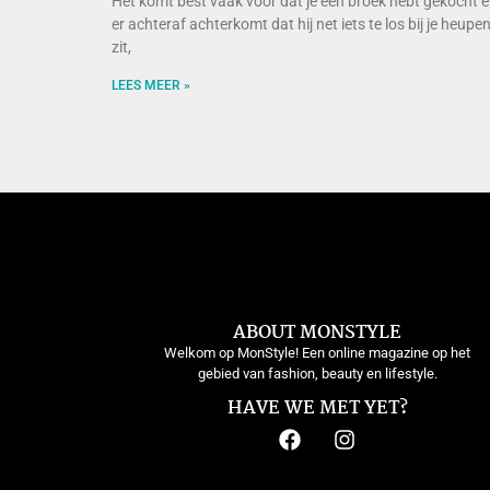
Het komt best vaak voor dat je een broek hebt gekocht 
er achteraf achterkomt dat hij net iets te los bij je heupe
zit,
LEES MEER »
ABOUT MONSTYLE
Welkom op MonStyle! Een online magazine op het
gebied van fashion, beauty en lifestyle.
HAVE WE MET YET?