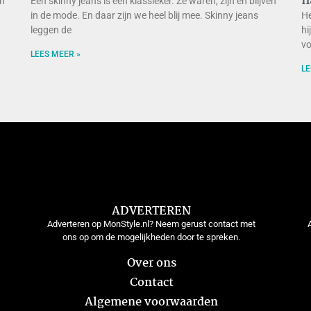
n
en
Een skinny jeans is een klassieker. Ze waren, zijn en blijven
n
in de mode. En daar zijn we heel blij mee. Skinny jeans
He
leggen de
hi
vo
LEES MEER »
LE
ADVERTEREN
Adverteren op MonStyle.nl? Neem gerust contact met
ons op om de mogelijkheden door te spreken.
Over ons
Contact
Algemene voorwaarden