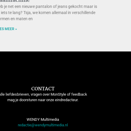
aaimachine
b je net een nieuwe pantalon of jeans gekocht maar is
j iets te lang? Tsja, we komen allemaal in verschillende
rmen en maten en
ES MEER »
CONTACT
Alle liefdesbrieven, vragen over MonStyle of feedback
mag je doorsturen naar onze eindredacteur.
WENDY Multimedia
redactie@wendymultimedia.nl