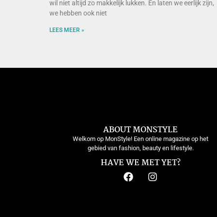
wil niet altijd zo makkelijk lukken. En laten we eerlijk zijn,
we hebben ook niet
LEES MEER »
ABOUT MONSTYLE
Welkom op MonStyle! Een online magazine op het
gebied van fashion, beauty en lifestyle.
HAVE WE MET YET?