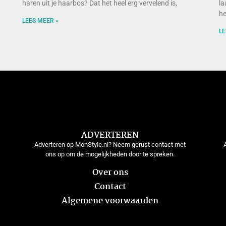
haren uit je haarbos? Dat het heel erg vervelend is,
la
he
LEES MEER »
LE
ADVERTEREN
Adverteren op MonStyle.nl? Neem gerust contact met
ons op om de mogelijkheden door te spreken.
Over ons
Contact
Algemene voorwaarden