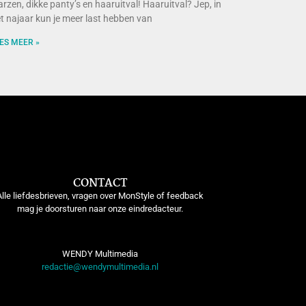
arzen, dikke panty’s en haaruitval! Haaruitval? Jep, in
t najaar kun je meer last hebben van
ES MEER »
CONTACT
Alle liefdesbrieven, vragen over MonStyle of feedback
mag je doorsturen naar onze eindredacteur.
WENDY Multimedia
redactie@wendymultimedia.nl