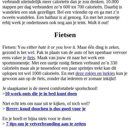
verbrandt uiteindelijk meer calorieën dan je zou denken. 10.000
stappen per dag verbranden zo’n 600 tot 700 calorieën. Daarbij is
wandelen een stuk gezelliger. Bel een vriendin op en ga met z’n
tweeën wandelen. Een halfuur is al genoeg. En met het zonnetje
erbij werk je ondertussen ook nog aan je teint.
Walk it out!
Fietsen
Fietsen: Y
ou either hate it or you love it.
Maar één ding is zeker,
gezond is het wel. Pak in plaats van de auto of het openbaar vervoer
eens vaker je
fiets
. Maak van jouw rit naar het werk een
sportmomentje. Met een uurtje rustig fietsen verbrand zo’n 330
calorieën maar als je tussendoor een paar sprintjes trekt kan dit
oplopen tot wel 1000 calorieën. En met
deze rokjes en jurkjes
kun je
gewoon aan op de fiets, zonder dat iedereen er zomaar inkijkt!
Je slaapkamer is de meest comfortabele sportschool!
>
10 work-outs die je in bed kunt doen
Niet echt iets om naar uit te kijken, of toch wel?
>
Brrrr: koud douchen is dus goed voor je
En je hoeft er bijna niets voor te doen
>
7 tips om je vetverbranding aan te zetten