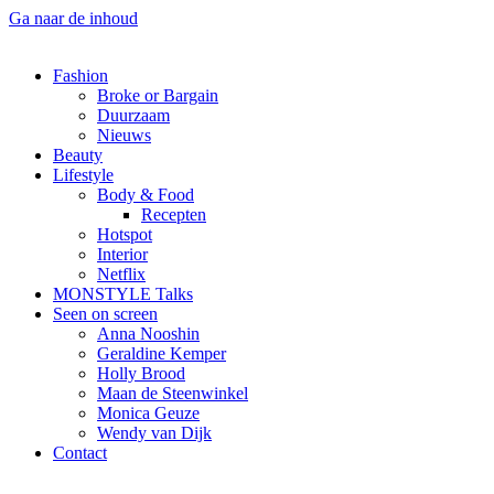
Ga naar de inhoud
Fashion
Broke or Bargain
Duurzaam
Nieuws
Beauty
Lifestyle
Body & Food
Recepten
Hotspot
Interior
Netflix
MONSTYLE Talks
Seen on screen
Anna Nooshin
Geraldine Kemper
Holly Brood
Maan de Steenwinkel
Monica Geuze
Wendy van Dijk
Contact