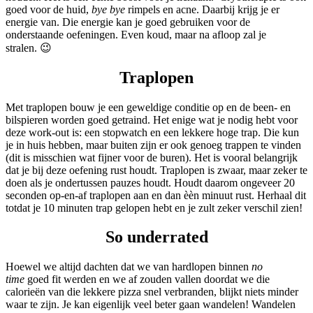
goed voor de huid,
bye bye
rimpels en acne. Daarbij krijg je er
energie van. Die energie kan je goed gebruiken voor de
onderstaande oefeningen. Even koud, maar na afloop zal je
stralen. 😉
Traplopen
Met traplopen bouw je een geweldige conditie op en de been- en
bilspieren worden goed getraind. Het enige wat je nodig hebt voor
deze work-out is: een stopwatch en een lekkere hoge trap. Die kun
je in huis hebben, maar buiten zijn er ook genoeg trappen te vinden
(dit is misschien wat fijner voor de buren). Het is vooral belangrijk
dat je bij deze oefening rust houdt. Traplopen is zwaar, maar zeker te
doen als je ondertussen pauzes houdt. Houdt daarom ongeveer 20
seconden op-en-af traplopen aan en dan èèn minuut rust. Herhaal dit
totdat je 10 minuten trap gelopen hebt en je zult zeker verschil zien!
So underrated
Hoewel we altijd dachten dat we van hardlopen binnen
no
time
goed fit werden en we af zouden vallen doordat we die
calorieën van die lekkere pizza snel verbranden, blijkt niets minder
waar te zijn. Je kan eigenlijk veel beter gaan wandelen! Wandelen