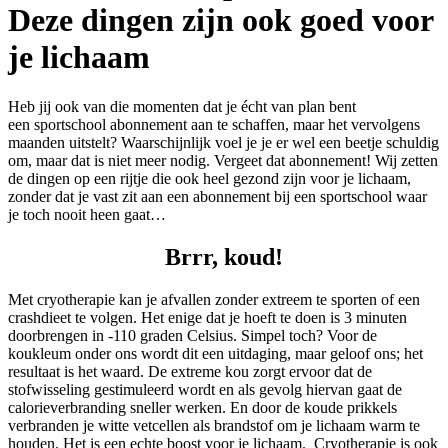
Deze dingen zijn ook goed voor
je lichaam
Heb jij ook van die momenten dat je écht van plan bent
een sportschool abonnement aan te schaffen, maar het vervolgens
maanden uitstelt? Waarschijnlijk voel je je er wel een beetje schuldig
om, maar dat is niet meer nodig. Vergeet dat abonnement! Wij zetten
de dingen op een rijtje die ook heel gezond zijn voor je lichaam,
zonder dat je vast zit aan een abonnement bij een sportschool waar
je toch nooit heen gaat…
Brrr, koud!
Met cryotherapie kan je afvallen zonder extreem te sporten of een
crashdieet te volgen. Het enige dat je hoeft te doen is 3 minuten
doorbrengen in -110 graden Celsius. Simpel toch? Voor de
koukleum onder ons wordt dit een uitdaging, maar geloof ons; het
resultaat is het waard. De extreme kou zorgt ervoor dat de
stofwisseling gestimuleerd wordt en als gevolg hiervan gaat de
calorieverbranding sneller werken. En door de koude prikkels
verbranden je witte vetcellen als brandstof om je lichaam warm te
houden. Het is een echte boost voor je lichaam. Cryotherapie is ook