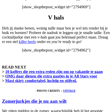
[show_shopthepost_widget id=”2794969″]
V hals
Heb jij slanke benen, weinig taille maar ben je wel iets ronder bij je
buik en borsten? Probeer de nadruk te leggen op je smalle taille. Een
cocktailjurkje met een v-hals gaat jou helemaal perfect staan. Draag
er een stel
killer heels
onder en
you’re ready to go!
[show_shopthepost_widget id=”2794962″]
READ NEXT
>
10 koffers die een extra reden zijn om op vakantie te gaan
>
OMG daar dienen die extra gaatjes in je All Stars voor
>
Maxi skirt: comfortabel, luchtig en stijlvol.
PHOTO CREDITS :
VINTAGE
Zomerjurkjes die je nu aan wilt
We zitten midden in de zomer, waarschijnlijk heb jij het grootste