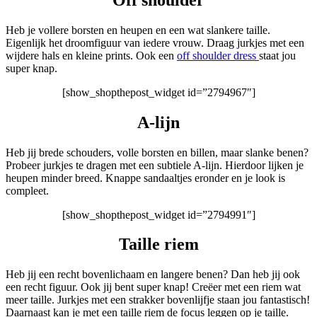
Heb je vollere borsten en heupen en een wat slankere taille.
Eigenlijk het droomfiguur van iedere vrouw. Draag jurkjes met een
wijdere hals en kleine prints. Ook een
off shoulder dress
staat jou
super knap.
[show_shopthepost_widget id=”2794967″]
A-lijn
Heb jij brede schouders, volle borsten en billen, maar slanke benen?
Probeer jurkjes te dragen met een subtiele A-lijn. Hierdoor lijken je
heupen minder breed. Knappe sandaaltjes eronder en je look is
compleet.
[show_shopthepost_widget id=”2794991″]
Taille riem
Heb jij een recht bovenlichaam en langere benen? Dan heb jij ook
een recht figuur. Ook jij bent super knap! Creëer met een riem wat
meer taille. Jurkjes met een strakker bovenlijfje staan jou fantastisch!
Daarnaast kan je met een taille riem de focus leggen op je taille.