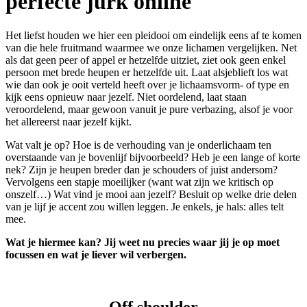
perfecte jurk online
Het liefst houden we hier een pleidooi om eindelijk eens af te komen
van die hele fruitmand waarmee we onze lichamen vergelijken. Net
als dat geen peer of appel er hetzelfde uitziet, ziet ook geen enkel
persoon met brede heupen er hetzelfde uit. Laat alsjeblieft los wat
wie dan ook je ooit verteld heeft over je lichaamsvorm- of type en
kijk eens opnieuw naar jezelf. Niet oordelend, laat staan
veroordelend, maar gewoon vanuit je pure verbazing, alsof je voor
het allereerst naar jezelf kijkt.
Wat valt je op? Hoe is de verhouding van je onderlichaam ten
overstaande van je bovenlijf bijvoorbeeld? Heb je een lange of korte
nek? Zijn je heupen breder dan je schouders of juist andersom?
Vervolgens een stapje moeilijker (want wat zijn we kritisch op
onszelf…) Wat vind je mooi aan jezelf? Besluit op welke drie delen
van je lijf je accent zou willen leggen. Je enkels, je hals: alles telt
mee.
Wat je hiermee kan? Jij weet nu precies waar jij je op moet
focussen en wat je liever wil verbergen.
Off shoulder