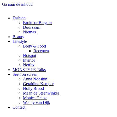
Ga naar de inhoud
Fashion
Broke or Bargain
Duurzaam
Nieuws
Beauty
Lifestyle
Body & Food
Recepten
Hotspot
Interior
Netflix
MONSTYLE Talks
Seen on screen
Anna Nooshin
Geraldine Kemper
Holly Brood
Maan de Steenwinkel
Monica Geuze
Wendy van Dijk
Contact