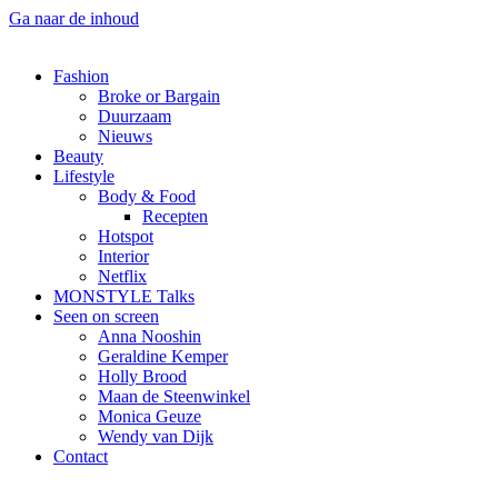
Ga naar de inhoud
Fashion
Broke or Bargain
Duurzaam
Nieuws
Beauty
Lifestyle
Body & Food
Recepten
Hotspot
Interior
Netflix
MONSTYLE Talks
Seen on screen
Anna Nooshin
Geraldine Kemper
Holly Brood
Maan de Steenwinkel
Monica Geuze
Wendy van Dijk
Contact