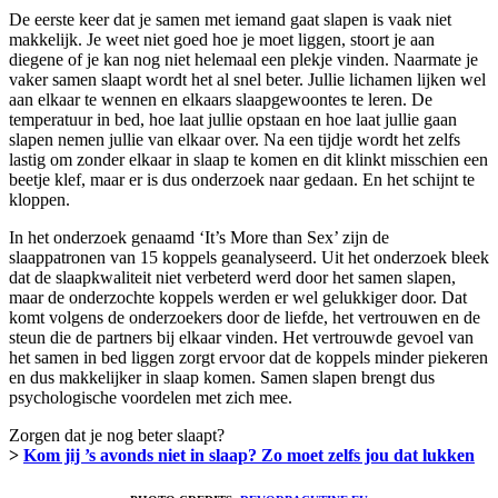
De eerste keer dat je samen met iemand gaat slapen is vaak niet
makkelijk. Je weet niet goed hoe je moet liggen, stoort je aan
diegene of je kan nog niet helemaal een plekje vinden. Naarmate je
vaker samen slaapt wordt het al snel beter. Jullie lichamen lijken wel
aan elkaar te wennen en elkaars slaapgewoontes te leren. De
temperatuur in bed, hoe laat jullie opstaan en hoe laat jullie gaan
slapen nemen jullie van elkaar over. Na een tijdje wordt het zelfs
lastig om zonder elkaar in slaap te komen en dit klinkt misschien een
beetje klef, maar er is dus onderzoek naar gedaan. En het schijnt te
kloppen.
In het onderzoek genaamd ‘It’s More than Sex’ zijn de
slaappatronen van 15 koppels geanalyseerd. Uit het onderzoek bleek
dat de slaapkwaliteit niet verbeterd werd door het samen slapen,
maar de onderzochte koppels werden er wel gelukkiger door. Dat
komt volgens de onderzoekers door de liefde, het vertrouwen en de
steun die de partners bij elkaar vinden. Het vertrouwde gevoel van
het samen in bed liggen zorgt ervoor dat de koppels minder piekeren
en dus makkelijker in slaap komen. Samen slapen brengt dus
psychologische voordelen met zich mee.
Zorgen dat je nog beter slaapt?
>
Kom jij ’s avonds niet in slaap? Zo moet zelfs jou dat lukken