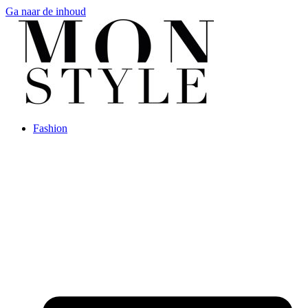
Ga naar de inhoud
Fashion