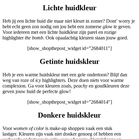
Lichte huidkleur
Heb jij een lichte huid die maar niet kleurt in zomer? Dont’ worry je
hebt echt geen zon nodig om jou hebt een zomerse
glow
te geven.
Voor iedereen met een lichte huidkleur zijn parel en rozige
highlighter
the bomb
. Ook opaalachtig kleuren staan jouw goed.
[show_shopthepost_widget id=”2684011″]
Getinte huidskleur
Heb je een warme huidskleur met een gele ondertoon? Blijf dan
weg van roze of
icy
highlighters. Deze doen niets voor warme
complexion. Ga voor kleuren zoals, p
eachy
en goudkleuren deze
geven jouw huid de perfecte glow!
[show_shopthepost_widget id=”2684014″]
Donkere huidskleur
Voor
women of color
is make-up shoppen vaak een stuk
lastiger. Kleuren zijn vaak niet donker genoeg of hebben een