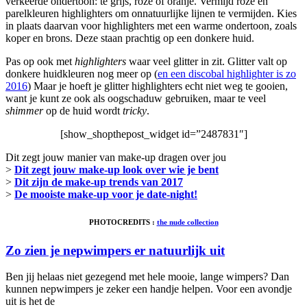
verkeerde ondertoon: te grijs, roze of oranje. Vermijd roze en
parelkleuren highlighters om onnatuurlijke lijnen te vermijden. Kies
in plaats daarvan voor highlighters met een warme ondertoon, zoals
koper en brons. Deze staan prachtig op een donkere huid.
Pas op ook met
highlighters
waar veel glitter in zit. Glitter valt op
donkere huidkleuren nog meer op (
en een discobal highlighter is zo
2016
) Maar je hoeft je glitter highlighters echt niet weg te gooien,
want je kunt ze ook als oogschaduw gebruiken, maar te veel
shimmer
op de huid wordt
tricky
.
[show_shopthepost_widget id=”2487831″]
Dit zegt jouw manier van make-up dragen over jou
>
Dit zegt jouw make-up look over wie je bent
>
Dit zijn de make-up trends van 2017
>
De mooiste make-up voor je date-night!
PHOTOCREDITS :
the nude collection
Zo zien je nepwimpers er natuurlijk uit
Ben jij helaas niet gezegend met hele mooie, lange wimpers? Dan
kunnen nepwimpers je zeker een handje helpen. Voor een avondje
uit is het de