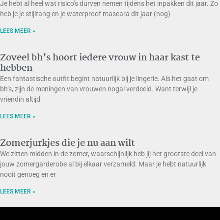
Je hebt al heel wat risico’s durven nemen tijdens het inpakken dit jaar. Zo
heb je je stijltang en je waterproof mascara dit jaar (nog)
LEES MEER »
Zoveel bh’s hoort iedere vrouw in haar kast te
hebben
Een fantastische outfit begint natuurlijk bij je lingerie. Als het gaat om
bh’s, zijn de meningen van vrouwen nogal verdeeld. Want terwijl je
vriendin altijd
LEES MEER »
Zomerjurkjes die je nu aan wilt
We zitten midden in de zomer, waarschijnlijk heb jij het grootste deel van
jouw zomergarderobe al bij elkaar verzameld. Maar je hebt natuurlijk
nooit genoeg en er
LEES MEER »