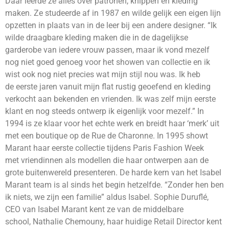
Daar leerde ze alles over patronen, knippen en kleding
maken. Ze studeerde af in 1987 en wilde gelijk een eigen lijn
opzetten in plaats van in de leer bij een andere designer. “Ik
wilde draagbare kleding maken die in de dagelijkse
garderobe van iedere vrouw passen, maar ik vond mezelf
nog niet goed genoeg voor het showen van collectie en ik
wist ook nog niet precies wat mijn stijl nou was. Ik heb
de eerste jaren vanuit mijn flat rustig geoefend en kleding
verkocht aan bekenden en vrienden. Ik was zelf mijn eerste
klant en nog steeds ontwerp ik eigenlijk voor mezelf.” In
1994 is ze klaar voor het echte werk en breidt haar ‘merk’ uit
met een boutique op de Rue de Charonne. In 1995 showt
Marant haar eerste collectie tijdens Paris Fashion Week
met vriendinnen als modellen die haar ontwerpen aan de
grote buitenwereld presenteren. De harde kern van het Isabel
Marant team is al sinds het begin hetzelfde. “Zonder hen ben
ik niets, we zijn een familie” aldus Isabel. Sophie Duruflé,
CEO van Isabel Marant kent ze van de middelbare
school, Nathalie Chemouny, haar huidige Retail Director kent