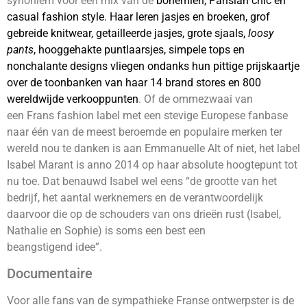
synoniem voor een mix van de
bohémien, Parisian chic
en
casual fashion style. Haar leren jasjes en broeken, grof
gebreide knitwear, getailleerde jasjes, grote sjaals,
loosy
pants
, hooggehakte
puntlaarsjes, simpele tops en
nonchalante designs vliegen ondanks hun pittige prijskaartje
over de toonbanken van haar 14 brand stores en 800
wereldwijde verkooppunten
. Of de ommezwaai van
een Frans fashion label met een stevige Europese fanbase
naar één van de meest beroemde en populaire merken ter
wereld nou te danken is aan Emmanuelle Alt of niet, het label
Isabel Marant is anno 2014 op haar absolute hoogtepunt tot
nu toe. Dat benauwd Isabel wel eens “de grootte van het
bedrijf, het aantal werknemers en de verantwoordelijk
daarvoor die op de schouders van ons drieën rust (Isabel,
Nathalie en Sophie) is soms een best een
beangstigend idee”.
Documentaire
Voor alle fans van de sympathieke Franse ontwerpster is de