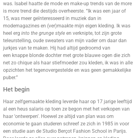
was. Isabel haatte de mode en make-up trends van de more
is more trend die destijds overheerste. “Ik was een jaar of
15, was meer geïnteresseerd in muziek dan in
modemagazines en (ver)maakte mijn eigen kleding. Ik was
heel erg
into the grunge style
en verknipte, tot zijn grote
teleurstelling, oude sweaters van mijn vader om daar dan
jurkjes van te make
n.
Hij had altijd gedroomd van
een knappe blonde dochter met grote blauwe ogen die zich
net zo chique als haar stiefmoeder zou kleden, ik was in alle
opzichten het tegenovergestelde en was geen gemakkelijke
puber.”
Het begin
Haar zelfgemaakte kleding leverde haar op 17 jarige leeftijd
al een heus salaris op toen ze begon met het verkopen van
haar ‘ontwerpen’. Hoewel ze altijd van plan was om
economie te gaan studeren schreef ze zich in 1985 in voor
een studie aan de Studio Berçot Fashion School in Parijs.