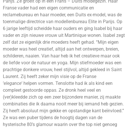
Parijs. Ze groeit op in een Frans – Duits modegezin. Haar
Franse vader had een eigen communicatie en
reclamebureau en haar moeder, een Duits ex-model, was de
toenmalige directrice van modellenbureau Elite in Parijs. Op
6 jarige leeftijd scheidde haar ouders en ging Isabel bij haar
vader en zijn nieuwe vrouw uit Martinique wonen. Isabel zegt
zelf dat ze eigenlijk drie moeders heeft gehad. “Mijn eigen
moeder was heel creatief, altijd aan het ontwerpen, breien,
schilderen, naaien. Van haar heb ik het creatieve maar ook
de liefde voor de natuur en yoga. Mijn stiefmoeder was een
prachtige donkere vrouw, heel stijlvol, altijd gekleed in Saint
Laurent. Zij heeft zeker mijn visie op de Franse
‘
elegance
‘ helpen vormen. Tenslotte had ik als kind een
compleet gestoorde oppas. Ze dronk heel veel en
(ver)kleedde zich op een zeer bijzondere manier, zij maakte
combinaties die ik daarna nooit meer bij iemand heb gezien.
Zij heeft absoluut mijn gekke en opstandige kant beïnvloed.”
Ze was een puber tijdens de hoogtij dagen van de
hysterische 80’s glamour waarin over the top niet genoeg