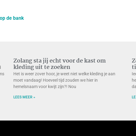
 op de bank
Zolang sta jij echt voor de kast om
Z
kleding uit te zoeken
t
d
oms
Het is weer zover hoor, je weet niet welke kleding je aan
Ie
moet vandaag! Hoeveel tijd zouden we hier in
he
hemelsnaam voor kwijt zijn?! Nou
d
LEES MEER »
LE