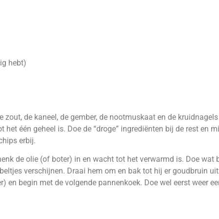
ig hebt)
e zout, de kaneel, de gember, de nootmuskaat en de kruidnagels 
het één geheel is. Doe de “droge” ingrediënten bij de rest en mix 
hips erbij.
k de olie (of boter) in en wacht tot het verwarmd is. Doe wat be
ltjes verschijnen. Draai hem om en bak tot hij er goudbruin uit
r) en begin met de volgende pannenkoek. Doe wel eerst weer een b