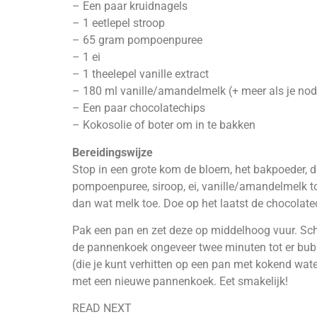
– Een paar kruidnagels
– 1 eetlepel stroop
– 65 gram pompoenpuree
– 1 ei
– 1 theelepel vanille extract
– 180 ml vanille/amandelmelk (+ meer als je nod
– Een paar chocolatechips
– Kokosolie of boter om in te bakken
Bereidingswijze
Stop in een grote kom de bloem, het bakpoeder, d
pompoenpuree, siroop, ei, vanille/amandelmelk tot 
dan wat melk toe. Doe op het laatst de chocolatec
Pak een pan en zet deze op middelhoog vuur. Schen
de pannenkoek ongeveer twee minuten tot er bubbe
(die je kunt verhitten op een pan met kokend wate
met een nieuwe pannenkoek. Eet smakelijk!
READ NEXT