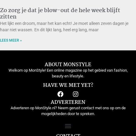
Zo zorg je dat je blow-out de hele week blijft
zitten
Het lijkt een droom, maar het kan echt! Je moet alleen zeven dagen je
haar niet wassen. En dit lijkt lang, heel erg lang, maar
LEES MEER »
ABOUT MONSTYLE
Welkom op MonStyle! Een online magazine op het gebied van fashion,
beauty en lifestyle.
HAVE WE MET YET?
ADVERTEREN
Adverteren op MonStyle.nl? Neem gerust contact met ons op om de
mogelijkheden door te spreken.