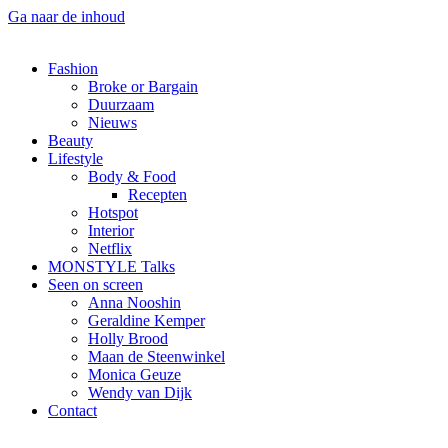
Ga naar de inhoud
Fashion
Broke or Bargain
Duurzaam
Nieuws
Beauty
Lifestyle
Body & Food
Recepten
Hotspot
Interior
Netflix
MONSTYLE Talks
Seen on screen
Anna Nooshin
Geraldine Kemper
Holly Brood
Maan de Steenwinkel
Monica Geuze
Wendy van Dijk
Contact