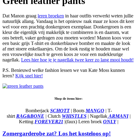
Green leather pants
Dat Manon graag
leren broeken
in haar outfits verwerkt weten jullie
natuurlijk allang. Vandaag is het opnieuw raak maar ze koos dit keer
wel voor een prachtig donkergroen exemplaar. Donkergroen is een
kleur die eigenlijk vrij makkelijk te combineren is en daarom, wat
ons betreft, vaker gedragen zou moeten worden! Manon koos voor
een basic grijs T-shirt en donkerblauwe bomber en maakte de look
af met stoere enkellaarsjes. Om de look rustig te houden maar wel
een vrouwelijke
touch
te geven koos ze voor een nudekleurige
nagellak.
Lees hier hoe je je nagellak twee keer zo lang mooi houdt!
P.S. Benieuwd welke fashion lessen we van Kate Moss kunnen
leren?
Kijk snel hier!
Shop de items hier:
Bomberjack
SCHOTT
| Boots
MANGO
| T-
shirt
RAG&BONE
| Clutch
WHISTLES
| Nagellak
ARMANI
|
Ketting
FOREVER21
|(faux) Leren broek
ONLY
|
Zomergarderobe zat? Los het kosteloos op!