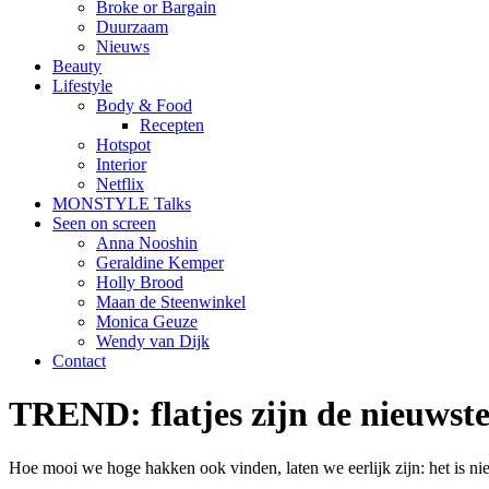
Broke or Bargain
Duurzaam
Nieuws
Beauty
Lifestyle
Body & Food
Recepten
Hotspot
Interior
Netflix
MONSTYLE Talks
Seen on screen
Anna Nooshin
Geraldine Kemper
Holly Brood
Maan de Steenwinkel
Monica Geuze
Wendy van Dijk
Contact
TREND: flatjes zijn de nieuwste
Hoe mooi we hoge hakken ook vinden, laten we eerlijk zijn: het is ni