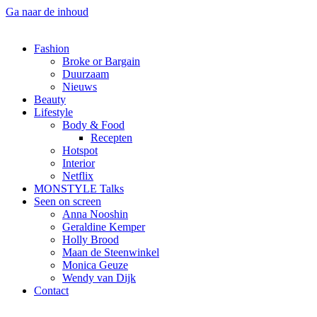
Ga naar de inhoud
Fashion
Broke or Bargain
Duurzaam
Nieuws
Beauty
Lifestyle
Body & Food
Recepten
Hotspot
Interior
Netflix
MONSTYLE Talks
Seen on screen
Anna Nooshin
Geraldine Kemper
Holly Brood
Maan de Steenwinkel
Monica Geuze
Wendy van Dijk
Contact