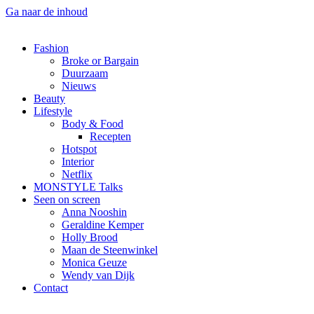
Ga naar de inhoud
Fashion
Broke or Bargain
Duurzaam
Nieuws
Beauty
Lifestyle
Body & Food
Recepten
Hotspot
Interior
Netflix
MONSTYLE Talks
Seen on screen
Anna Nooshin
Geraldine Kemper
Holly Brood
Maan de Steenwinkel
Monica Geuze
Wendy van Dijk
Contact