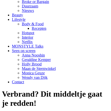
Broke or Bargain
Duurzaam
Nieuws
Beauty
Lifestyle
Body & Food
Recepten
Hotspot
Interior
Netflix
MONSTYLE Talks
Seen on screen
Anna Nooshin
Geraldine Kemper
Holly Brood
Maan de Steenwinkel
Monica Geuze
Wendy van Dijk
Contact
Verbrand? Dit middeltje gaat
je redden!