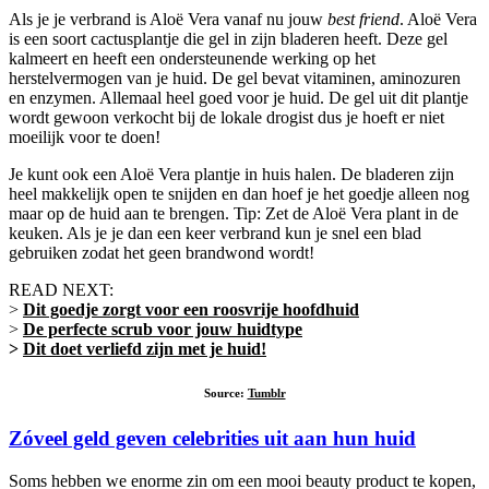
Als je je verbrand is Aloë Vera vanaf nu jouw
best friend
. Aloë Vera
is ee
n soort cactusplantje die gel in zijn bladeren heeft. Deze gel
kalmeert en heeft een ondersteunende werking op het
herstelvermogen van je huid. De gel bevat vitaminen, aminozuren
en enzymen. Allemaal heel goed voor je huid. De gel uit dit plantje
wordt gewoon verkocht bij de lokale drogist dus je hoeft er niet
moeilijk voor te doen!
Je kunt ook een Aloë Vera plantje in huis halen. De bladeren zijn
heel makkelijk open te snijden en dan hoef je het goedje alleen nog
maar op de huid aan te brengen.
Tip: Zet de Aloë Vera plant in de
keuken. Als je je dan een keer verbrand kun je snel een blad
gebruiken zodat het geen brandwond wordt!
READ NEXT:
>
Dit goedje zorgt voor een roosvrije hoofdhuid
>
De perfecte scrub voor jouw huidtype
>
Dit doet verliefd zijn met je huid!
Source:
Tumblr
Zóveel geld geven celebrities uit aan hun huid
Soms hebben we enorme zin om een mooi beauty product te kopen,