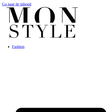
Ga naar de inhoud
Fashion