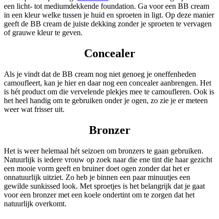
een licht- tot mediumdekkende foundation. Ga voor een BB cream
in een kleur welke tussen je huid en sproeten in ligt. Op deze manier
geeft de BB cream de juiste dekking zonder je sproeten te vervagen
of grauwe kleur te geven.
Concealer
Als je vindt dat de BB cream nog niet genoeg je oneffenheden
camoufleert, kan je hier en daar nog een concealer aanbrengen. Het
is hét product om die vervelende plekjes mee te camoufleren. Ook is
het heel handig om te gebruiken onder je ogen, zo zie je er meteen
weer wat frisser uit.
Bronzer
Het is weer helemaal hét seizoen om bronzers te gaan gebruiken.
Natuurlijk is iedere vrouw op zoek naar die ene tint die haar gezicht
een mooie vorm geeft en bruiner doet ogen zonder dat het er
onnatuurlijk uitziet. Zo heb je binnen een paar minuutjes een
gewilde sunkissed look. Met sproetjes is het belangrijk dat je gaat
voor een bronzer met een koele ondertint om te zorgen dat het
natuurlijk overkomt.