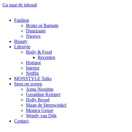
Ga naar de inhoud
Fashion
Broke or Bargain
Duurzaam
Nieuws
Beauty
Lifestyle
Body & Food
Recepten
Hotspot
Interior
Netflix
MONSTYLE Talks
Seen on screen
Anna Nooshin
Geraldine Kemper
Holly Brood
Maan de Steenwinkel
Monica Geuze
Wendy van Dijk
Contact