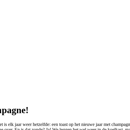
mpagne!
is elk jaar weer hetzelfde: een toast op het nieuwe jaar met champagne
 over. En is dat zonde? Ja! We leggen het wel weer in de koelkast, ma