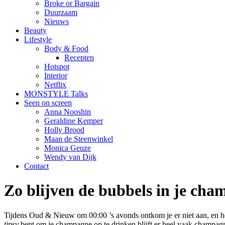
Broke or Bargain
Duurzaam
Nieuws
Beauty
Lifestyle
Body & Food
Recepten
Hotspot
Interior
Netflix
MONSTYLE Talks
Seen on screen
Anna Nooshin
Geraldine Kemper
Holly Brood
Maan de Steenwinkel
Monica Geuze
Wendy van Dijk
Contact
Zo blijven de bubbels in je cha
Tijdens Oud & Nieuw om 00:00 ’s avonds ontkom je er niet aan, en het 
tipsy
bent om je champagne op te drinken blijft er heel vaak champagne