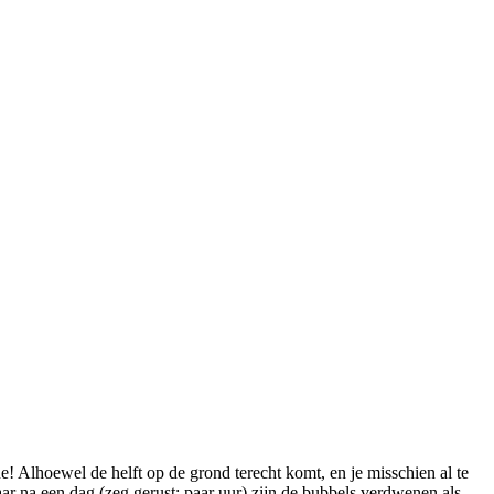
! Alhoewel de helft op de grond terecht komt, en je misschien al te
ar na een dag (zeg gerust: paar uur) zijn de bubbels verdwenen als