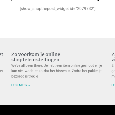
[show_shopthepost_widget id=”2079732″]
et
Zo voorkom je online
Z
shopteleurstellingen
z
We’ve all been there. Je hebt een item online geshopt en je
En
met
kan niet wachten totdat het binnen is. Zodra het pakketje
ge
bezorgd is trek je
me
LEES MEER »
LE