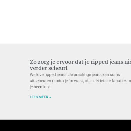
Zo zorg je ervoor dat je ripped jeans ni
verder scheurt
We love ripped jeans! Je prachtige jeans kan soms
uitscheuren (zodra je ‘m wast, of je nét iets te fanatiek 
je been in je
LEES MEER »