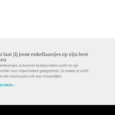
o laat jij jouw enkellaarsjes op zijn best
ien
kellaarsjes, ze kunnen bij bijna iedere outfit en zijn
schikt voor vrijwel iedere gelegenheid. Ze maken je outfit
t een stoere jeans nét wat vrouwelijker.
ES MEER »