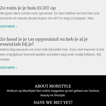
Zo ruim je je huis ECHT op
We gaan deze zomer even opruimen. En dan hebben we het niet over
sorteren en nieuwe dozen kopen om sh*t in weg te stoppen. Nee,
LEES MEER »
Zo houd je je tas opgeruimd en heb je al je
essentials bij je!
Iedere dag sjouwen we onze hele inboedel mee. Voor veel mannen is het
een ongrijpbaar hoeveel spullen wij iedere dag weer nodig hebben. Wij
vinden
LEES MEER »
ABOUT MONSTYLE
Welkom op MonStyle! Een online magazine op het gebied van fashion,
beauty en lifestyle.
HAVE WE MET YET?