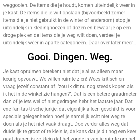
weggooien. De items die je houdt, komen uiteindelijk weer in
je kast. De items die je wilt opslaan (bijvoorbeeld zomer
items die je niet gebruikt in de winter of andersom) stop je
uiteindelijk in kledinghoezen of dozen en bewaar je op een
droge plek en de items die je weg wilt doen, verdeel je
uiteindelijk wéér in aparte categorieën. Daar over later meer…
Gooi. Dingen. Weg.
Je kast opruimen betekent niet dat je alles alleen maar
keurig opvouwt. We willen ruimte zien! Wees kritisch en
vraag jezelf constant af: ‘zou ik dit nu nog steeds kopen als
ik het in de winkel zie hangen?’. Dat is een betere graadmeter
dan of je iets wel of niet gedragen hebt het laatste jaar. Dat
ene fan-tas-ti-sche jurkje, dat eigenlijk alleen geschikt is voor
speciale gelegenheden hoef je namelijk echt niet weg te
doen als je het niet vaak draagt. Doe verder alles weg dat
duidelijk te groot of te klein is, de kans dat je dit nog een keer
gaat dragen is zo klein dat het zonde is van je ruimte om het