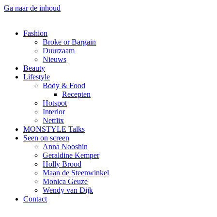
Ga naar de inhoud
Fashion
Broke or Bargain
Duurzaam
Nieuws
Beauty
Lifestyle
Body & Food
Recepten
Hotspot
Interior
Netflix
MONSTYLE Talks
Seen on screen
Anna Nooshin
Geraldine Kemper
Holly Brood
Maan de Steenwinkel
Monica Geuze
Wendy van Dijk
Contact