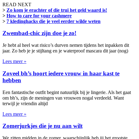
READ NEXT
>
Zo kom je erachter of die trui het geld waard is!
>
How to care for your cashmere
>
7 kledinghacks die je veel eerder wilde weten
Zwembad-chic zijn doe je zo!
Je hebt al heel wat risico’s durven nemen tijdens het inpakken dit
jaar. Zo heb je je stijltang en je waterproof mascara dit jaar (nog)
Lees meer »
Zoveel bh’s hoort iedere vrouw in haar kast te
hebben
Een fantastische outfit begint natuurlijk bij je lingerie. Als het gaat
om bh’s, zijn de meningen van vrouwen nogal verdeeld. Want
terwijl je vriendin altijd
Lees meer »
Zomerjurkjes die je nu aan wilt
We zitten midden in de zomer, waarschijnlijk heb jij het grootste