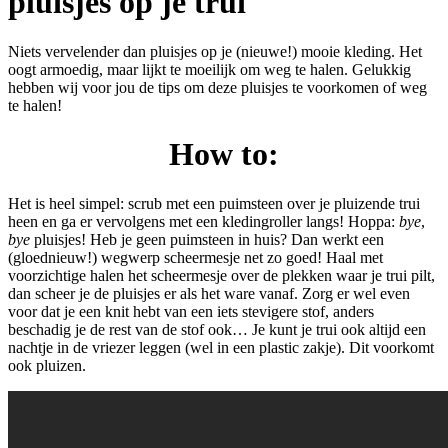
pluisjes op je trui
Niets vervelender dan pluisjes op je (nieuwe!) mooie kleding. Het
oogt armoedig, maar lijkt te moeilijk om weg te halen. Gelukkig
hebben wij voor jou de tips om deze pluisjes te voorkomen of weg
te halen!
How to:
Het is heel simpel: scrub met een puimsteen over je pluizende trui
heen en ga er vervolgens met een kledingroller langs! Hoppa:
bye
,
bye
pluisjes! Heb je geen puimsteen in huis? Dan werkt een
(gloednieuw!) wegwerp scheermesje net zo goed! Haal met
voorzichtige halen het scheermesje over de plekken waar je trui pilt,
dan scheer je de pluisjes er als het ware vanaf. Zorg er wel even
voor dat je een knit hebt van een iets stevigere stof, anders
beschadig je de rest van de stof ook… Je kunt je trui ook altijd een
nachtje in de vriezer leggen (wel in een plastic zakje). Dit voorkomt
ook pluizen.