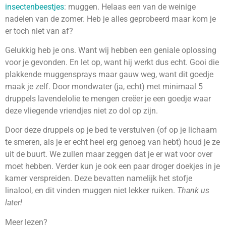
insectenbeestjes
: muggen. Helaas een van de weinige
nadelen van de zomer. Heb je alles geprobeerd maar kom je
er toch niet van af?
Gelukkig heb je ons. Want wij hebben een geniale oplossing
voor je gevonden. En let op, want hij werkt dus echt. Gooi die
plakkende muggensprays maar gauw weg, want dit goedje
maak je zelf. Door mondwater (ja, echt) met minimaal 5
druppels lavendelolie te mengen creëer je een goedje waar
deze vliegende vriendjes niet zo dol op zijn.
Door deze druppels op je bed te verstuiven (of op je lichaam
te smeren, als je er echt heel erg genoeg van hebt) houd je ze
uit de buurt. We zullen maar zeggen dat je er wat voor over
moet hebben. Verder kun je ook een paar droger doekjes in je
kamer verspreiden. Deze bevatten namelijk het stofje
linalool, en dit vinden muggen niet lekker ruiken.
Thank us
later!
Meer lezen?