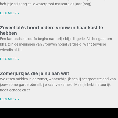
heb je je stijltang en je waterproof mascara dit jaar (nog)
LEES MEER »
Zoveel bh’s hoort iedere vrouw in haar kast te
hebben
Een fantastische outfit begint natuurlijk bij je lingerie. Als het gaat om
bh’s, zijn de meningen van vrouwen nogal verdeeld. Want terwijl je
vriendin altijd
LEES MEER »
Zomerjurkjes die je nu aan wilt
We zitten midden in de zomer, waarschijnlijk heb jij het grootste deel van
jouw zomergarderobe al bij elkaar verzameld. Maar je hebt natuurlijk
nooit genoeg en er
LEES MEER »