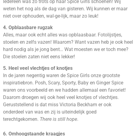
Iedereen was zó trots op haar Spice Girls schoenen! Wij
weten het nog als de dag van gisteren. Wij kunnen er maar
niet over ophouden, wal-ge-lijk, maar zo leuk!
4. Opblaasbare rugzak
Alles, maar ook echt alles was opblaasbaar. Fotolijstjes,
stoelen en zelfs vazen! Waarom? Want vazen heb je ook heel
hard nodig als je jong bent… Wat moesten we er toch mee?
Die stoelen zaten niet eens lekker!
5. Heel veel vlechtjes of knotjes
In de jaren negentig waren de Spice Girls onze grootste
inspiratiebron. Posh, Scary, Sporty, Baby en Ginger Spice
waren ons voorbeeld en we hadden allemaal een favoriet!
Daarom droegen wij ook heel veel knotjes of vlechtjes.
Geruststellend is dat miss Victoria Beckham er ook
onderdeel van was en zij is uiteindelijk goed
terechtgekomen.
There is still hope
.
6. Omhoogstaande kraagjes