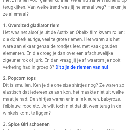
met z’n allen voor gek en kunnen we er nu samen lachend op
terugkijken. Van welke trend was jij helemaal weg? Herken je
ze allemaal?
1. Oversized gladiator riem
Het was net alsof je uit de Astrix en Obelix film kwam rollen:
die donkerkleurige, veel te grote riemen. Het waren als het
ware aan elkaar genaaide rondjes leer, met vaak gouden
elementen. En die droeg je dan over een afschuwelijke
zigeuner rok of jurk. En dan vraag jij je af waarom je nooit
verkering had in groep 8?
Dit zijn de riemen van nu!
2. Popcorn tops
Dit is smullen. Ken je die one size shirtjes nog? Ze waren zo
elastisch dat iedereen ze aan kon, het maakte niet uit welke
maat je had. De shirtjes waren er in alle kleuren, babyroze,
felblauw, rood etc. Je wilt toch niet dat dit weer terug in de
winkels komt te liggen?
3. Spice Girl schoenen