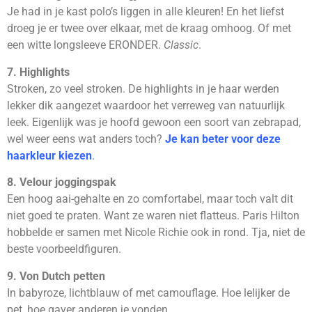
Je had in je kast polo’s liggen in alle kleuren! En het liefst
droeg je er twee over elkaar, met de kraag omhoog. Of met
een witte longsleeve ERONDER.
Classic
.
7. Highlights
Stroken, zo veel stroken. De highlights in je haar werden
lekker dik aangezet waardoor het verreweg van natuurlijk
leek. Eigenlijk was je hoofd gewoon een soort van zebrapad,
wel weer eens wat anders toch?
Je kan beter voor deze
haarkleur kiezen
.
8. Velour joggingspak
Een hoog aai-gehalte en zo comfortabel, maar toch valt dit
niet goed te praten. Want ze waren niet flatteus. Paris Hilton
hobbelde er samen met Nicole Richie ook in rond. Tja, niet de
beste voorbeeldfiguren.
9. Von Dutch petten
In babyroze, lichtblauw of met camouflage. Hoe lelijker de
pet, hoe gaver anderen je vonden.