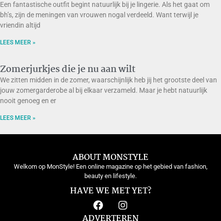
Een fantastische outfit begint natuurlijk bij je lingerie. Als het gaat om
bh’s, zijn de meningen van vrouwen nogal verdeeld. Want terwijl je
vriendin altijd
LEES MEER »
Zomerjurkjes die je nu aan wilt
We zitten midden in de zomer, waarschijnlijk heb jij het grootste deel van
jouw zomergarderobe al bij elkaar verzameld. Maar je hebt natuurlijk
nooit genoeg en er
LEES MEER »
ABOUT MONSTYLE
Welkom op MonStyle! Een online magazine op het gebied van fashion,
beauty en lifestyle.
HAVE WE MET YET?
ADVERTEREN