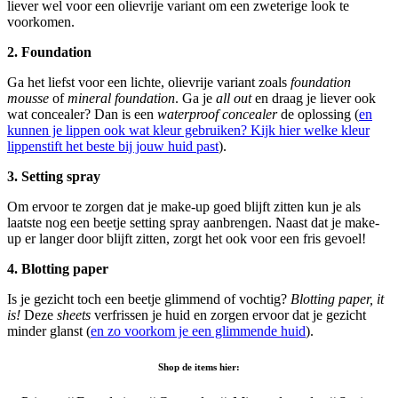
liever wel voor een olievrije variant om een zweterige look te
voorkomen.
2. Foundation
Ga het liefst voor een lichte, olievrije variant zoals
foundation
mousse
of
mineral foundation
. Ga je
all out
en draag je liever ook
wat concealer? Dan is een
waterproof concealer
de oplossing (
en
kunnen je lippen ook wat kleur gebruiken? Kijk hier welke kleur
lippenstift het beste bij jouw huid past
).
3. Setting spray
Om ervoor te zorgen dat je make-up goed blijft zitten kun je als
laatste nog een beetje setting spray aanbrengen. Naast dat je make-
up er langer door blijft zitten, zorgt het ook voor een fris gevoel!
4. Blotting paper
Is je gezicht toch een beetje glimmend of vochtig?
Blotting paper, it
is!
Deze
sheets
verfrissen je huid en zorgen ervoor dat je gezicht
minder glanst (
en zo voorkom je een glimmende huid
).
Shop de items hier: