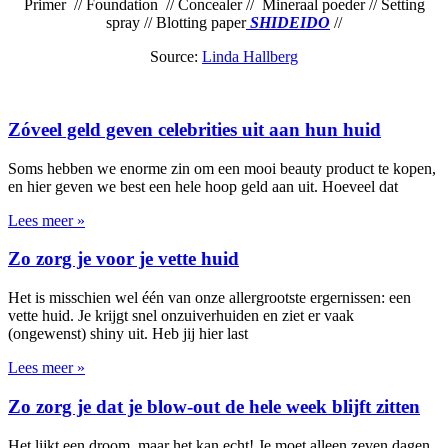
Primer
// Foundation
// Concealer // Mineraal poeder
// Setting
spray
// Blotting paper
SHIDEIDO
//
Source:
Linda Hallberg
Zóveel geld geven celebrities uit aan hun huid
Soms hebben we enorme zin om een mooi beauty product te kopen,
en hier geven we best een hele hoop geld aan uit. Hoeveel dat
Lees meer »
Zo zorg je voor je vette huid
Het is misschien wel één van onze allergrootste ergernissen: een
vette huid. Je krijgt snel onzuiverhuiden en ziet er vaak
(ongewenst) shiny uit. Heb jij hier last
Lees meer »
Zo zorg je dat je blow-out de hele week blijft zitten
Het lijkt een droom, maar het kan echt! Je moet alleen zeven dagen