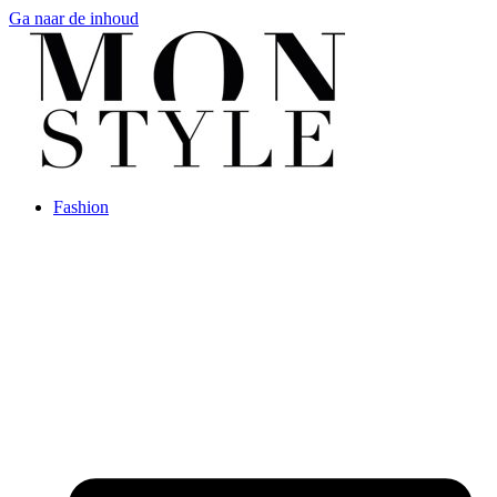
Ga naar de inhoud
Fashion