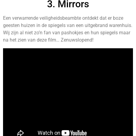
3. Mirrors
Een verwarrende veiligheidsbeambte ontdekt dat er boze
geesten huizen in de spiegels van een uitgebrand warenhuis.
Wij zijn al niet zo’n fan van pashokjes en hun spiegels maar
na het zien van deze film… Zenuwslopend!