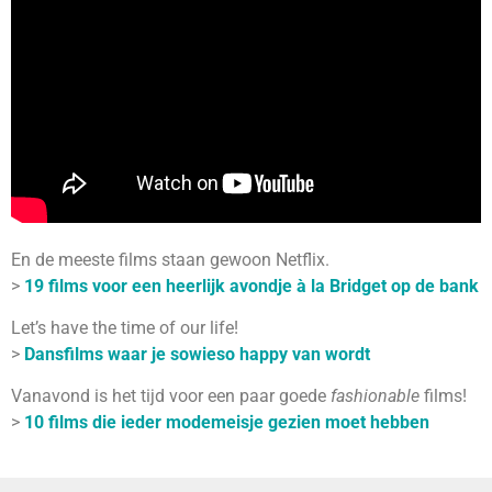
En de meeste films staan gewoon Netflix.
>
19 films voor een heerlijk avondje à la Bridget op de bank
Let’s have the time of our life!
>
Dansfilms waar je sowieso happy van wordt
Vanavond is het tijd voor een paar goede
fashionable
films!
>
10 films die ieder modemeisje gezien moet hebben