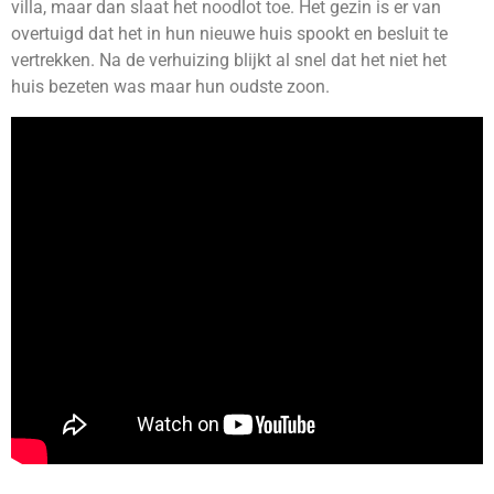
villa, maar dan slaat het noodlot toe. Het gezin is er van
overtuigd dat het in hun nieuwe huis spookt en besluit te
vertrekken. Na de verhuizing blijkt al snel dat het niet het
huis bezeten was maar hun oudste zoon.