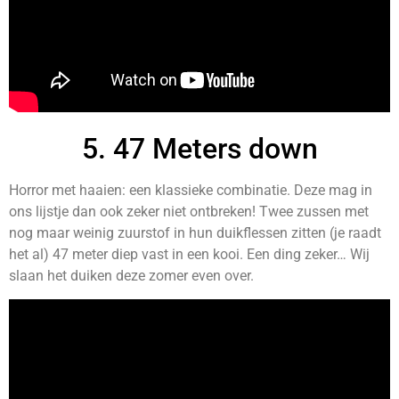
5. 47 Meters down
Horror met haaien: een klassieke combinatie. Deze mag in
ons lijstje dan ook zeker niet ontbreken! Twee zussen met
nog maar weinig zuurstof in hun duikflessen zitten (je raadt
het al) 47 meter diep vast in een kooi. Een ding zeker… Wij
slaan het duiken deze zomer even over.