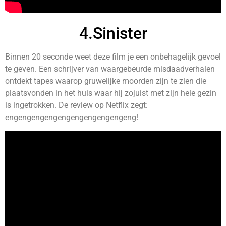
4.Sinister
Binnen 20 seconde weet deze film je een onbehagelijk gevoel
te geven. Een schrijver van waargebeurde misdaadverhalen
ontdekt tapes waarop gruwelijke moorden zijn te zien die
plaatsvonden in het huis waar hij zojuist met zijn hele gezin
is ingetrokken. De review op Netflix zegt:
engengengengengengengengengeng!