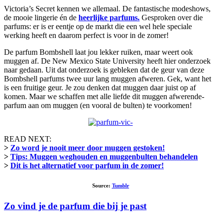
Victoria’s Secret kennen we allemaal. De fantastische modeshows,
de mooie lingerie én de
heerlijke parfums.
Gesproken over die
parfums: er is er eentje op de markt die een wel hele speciale
werking heeft en daarom perfect is voor in de zomer!
De parfum Bombshell laat jou lekker ruiken, maar weert ook
muggen af. De New Mexico State University heeft hier onderzoek
naar gedaan. Uit dat onderzoek is gebleken dat de geur van deze
Bombshell parfums twee uur lang muggen afweren. Gek, want het
is een fruitige geur. Je zou denken dat muggen daar juist op af
komen. Maar we schaffen met alle liefde dit muggen afwerende-
parfum aan om muggen (en vooral de bulten) te voorkomen!
READ NEXT:
>
Zo word je nooit meer door muggen gestoken!
>
Tips: Muggen weghouden en muggenbulten behandelen
>
Dit is het alternatief voor parfum in de zomer!
Source:
Tumblr
Zo vind je de parfum die bij je past