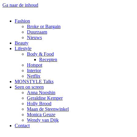
Ga naar de inhoud
Fashion
Broke or Bargain
Duurzaam
Nieuws
Beauty
Lifestyle
Body & Food
Recepten
Hotspot
Interior
Netflix
MONSTYLE Talks
Seen on screen
Anna Nooshin
Geraldine Kemper
Holly Brood
Maan de Steenwinkel
Monica Geuze
Wendy van Dijk
Contact