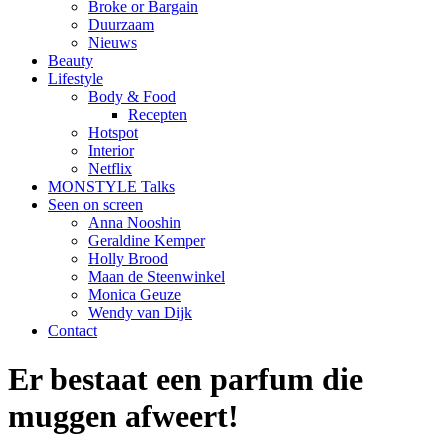
Broke or Bargain
Duurzaam
Nieuws
Beauty
Lifestyle
Body & Food
Recepten
Hotspot
Interior
Netflix
MONSTYLE Talks
Seen on screen
Anna Nooshin
Geraldine Kemper
Holly Brood
Maan de Steenwinkel
Monica Geuze
Wendy van Dijk
Contact
Er bestaat een parfum die
muggen afweert!