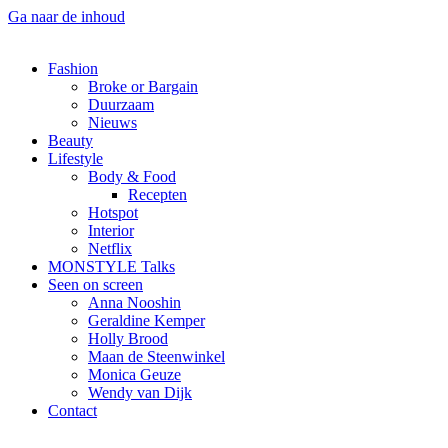
Ga naar de inhoud
Fashion
Broke or Bargain
Duurzaam
Nieuws
Beauty
Lifestyle
Body & Food
Recepten
Hotspot
Interior
Netflix
MONSTYLE Talks
Seen on screen
Anna Nooshin
Geraldine Kemper
Holly Brood
Maan de Steenwinkel
Monica Geuze
Wendy van Dijk
Contact