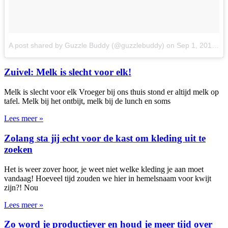
A post shared by Guzzle Buddy (@guzzlebuddy)
on
Sep 1, 2017 at 7:42pm PDT
Zuivel: Melk is slecht voor elk!
Melk is slecht voor elk Vroeger bij ons thuis stond er altijd melk op
tafel. Melk bij het ontbijt, melk bij de lunch en soms
Lees meer »
Zolang sta jij echt voor de kast om kleding uit te
zoeken
Het is weer zover hoor, je weet niet welke kleding je aan moet
vandaag! Hoeveel tijd zouden we hier in hemelsnaam voor kwijt
zijn?! Nou
Lees meer »
Zo word je productiever en houd je meer tijd over