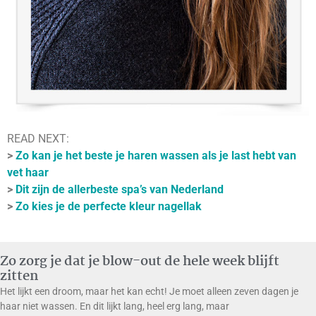
READ NEXT:
>
Zo kan je het beste je haren wassen als je last hebt van
vet haar
>
Dit zijn de allerbeste spa’s van Nederland
>
Zo kies je de perfecte kleur nagellak
Zo zorg je dat je blow-out de hele week blijft
zitten
Het lijkt een droom, maar het kan echt! Je moet alleen zeven dagen je
haar niet wassen. En dit lijkt lang, heel erg lang, maar