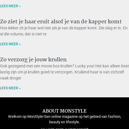
LEES MEER »
Zo ziet je haar eruit alsof je van de kapper komt
Hoe lekker zit je haar wel niet als je van de kapper komt. Die slag er in. En
al die volume, dat is niet te
LEES MEER »
Zo verzorg je jouw krullen
Ook gezegend met een mooie bos krullen? Lucky you! Het kan alleen best
lastig zijn om je krullen goed te verzorgen. Krullend haar is van zichzelf
vaak droger
LEES MEER »
ABOUT MONSTYLE
Welkom op MonStyle! Een online magazine op het gebied van fashion,
beauty en lifestyle.