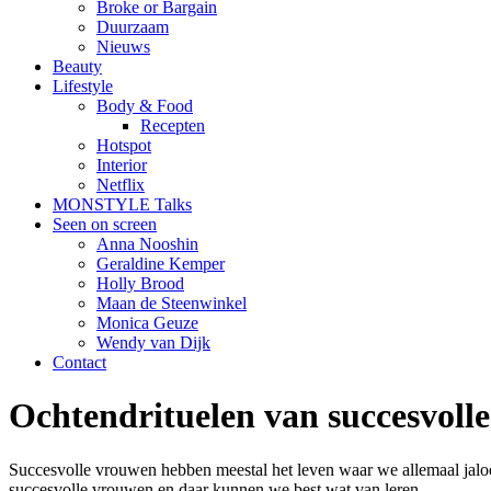
Broke or Bargain
Duurzaam
Nieuws
Beauty
Lifestyle
Body & Food
Recepten
Hotspot
Interior
Netflix
MONSTYLE Talks
Seen on screen
Anna Nooshin
Geraldine Kemper
Holly Brood
Maan de Steenwinkel
Monica Geuze
Wendy van Dijk
Contact
Ochtendrituelen van succesvoll
Succesvolle vrouwen hebben meestal het leven waar we allemaal jaloers
succesvolle vrouwen en daar kunnen we best wat van leren.