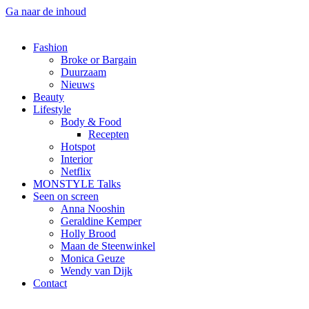
Ga naar de inhoud
Fashion
Broke or Bargain
Duurzaam
Nieuws
Beauty
Lifestyle
Body & Food
Recepten
Hotspot
Interior
Netflix
MONSTYLE Talks
Seen on screen
Anna Nooshin
Geraldine Kemper
Holly Brood
Maan de Steenwinkel
Monica Geuze
Wendy van Dijk
Contact