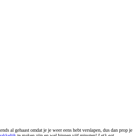
htends al gehaast omdat je je weer eens hebt verslapen, dus dan prop je
akkelijk
te maken zijn en wel binnen vijf minuten!
Let’s eat