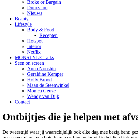
Broke or Bargain
Duurzaam
Nieuws
Beauty
Lifestyle
Body & Food
Recepten
Hotspot
Interior
Netflix
MONSTYLE Talks
Seen on screen
Anna Nooshin
Geraldine Kemper
Holly Brood
Maan de Steenwinkel
Monica Geuze
Wendy van Dijk
Contact
Ontbijtjes die je helpen met afv
De tweestrijd waar jij waarschijnlijk ook elke dag mee bezig bent: gez
maar weer gauw een boterham naar binnen terwijl je het liefst iets gezo