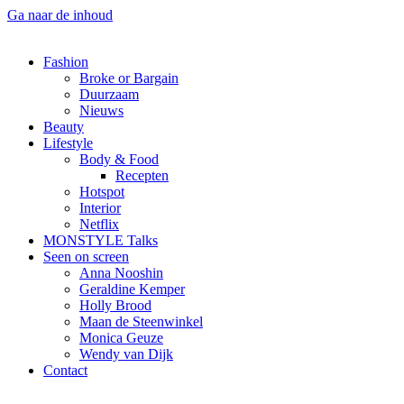
Ga naar de inhoud
Fashion
Broke or Bargain
Duurzaam
Nieuws
Beauty
Lifestyle
Body & Food
Recepten
Hotspot
Interior
Netflix
MONSTYLE Talks
Seen on screen
Anna Nooshin
Geraldine Kemper
Holly Brood
Maan de Steenwinkel
Monica Geuze
Wendy van Dijk
Contact