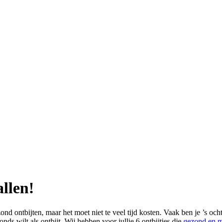
allen!
ond ontbijten, maar het moet niet te veel tijd kosten. Vaak ben je ’s oc
nds wilt als ontbijt. Wij hebben voor jullie 6 ontbijtjes die
gezond en m