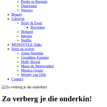
Broke or Bargain
Duurzaam
Nieuws
Beauty
Lifestyle
Body & Food
Recepten
Hotspot
Interior
Netflix
MONSTYLE Talks
Seen on screen
Anna Nooshin
Geraldine Kemper
Holly Brood
Maan de Steenwinkel
Monica Geuze
Wendy van Dijk
Contact
Zo verberg je die onderkin!