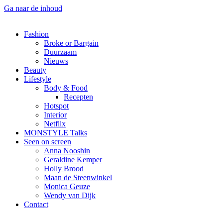
Ga naar de inhoud
Fashion
Broke or Bargain
Duurzaam
Nieuws
Beauty
Lifestyle
Body & Food
Recepten
Hotspot
Interior
Netflix
MONSTYLE Talks
Seen on screen
Anna Nooshin
Geraldine Kemper
Holly Brood
Maan de Steenwinkel
Monica Geuze
Wendy van Dijk
Contact