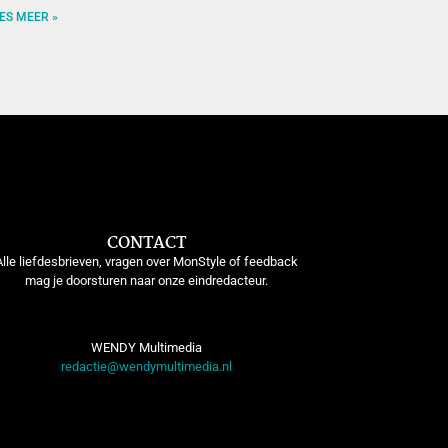
ES MEER »
CONTACT
Alle liefdesbrieven, vragen over MonStyle of feedback
mag je doorsturen naar onze eindredacteur.
WENDY Multimedia
redactie@wendymultimedia.nl