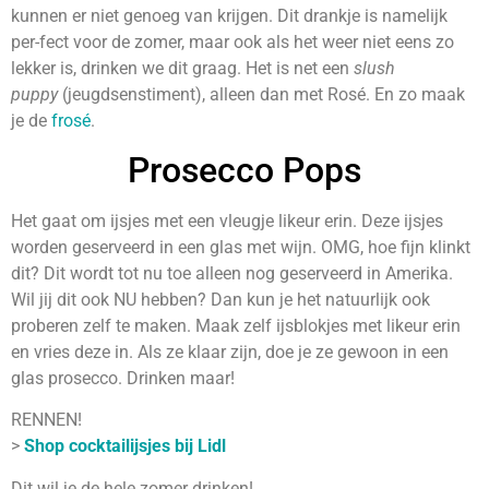
kunnen er niet genoeg van krijgen. Dit drankje is namelijk
per-fect voor de zomer, maar ook als het weer niet eens zo
lekker is, drinken we dit graag. Het is net een
slush
puppy
(jeugdsenstiment), alleen dan met Rosé. En zo maak
je de
frosé
.
Prosecco Pops
Het gaat om ijsjes met een vleugje likeur erin. Deze ijsjes
worden geserveerd in een glas met wijn. OMG, hoe fijn klinkt
dit? Dit wordt tot nu toe alleen nog geserveerd in Amerika.
Wil jij dit ook NU hebben? Dan kun je het natuurlijk ook
proberen zelf te maken. Maak zelf ijsblokjes met likeur erin
en vries deze in. Als ze klaar zijn, doe je ze gewoon in een
glas prosecco. Drinken maar!
RENNEN!
>
Shop cocktailijsjes bij Lidl
Dit wil je de hele zomer drinken!