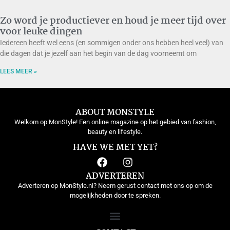
Zo word je productiever en houd je meer tijd over
voor leuke dingen
Iedereen heeft wel eens (en sommigen onder ons hebben heel veel) van
die dagen dat je jezelf aan het begin van de dag voorneemt om
LEES MEER »
ABOUT MONSTYLE
Welkom op MonStyle! Een online magazine op het gebied van fashion,
beauty en lifestyle.
HAVE WE MET YET?
ADVERTEREN
Adverteren op MonStyle.nl? Neem gerust contact met ons op om de
mogelijkheden door te spreken.