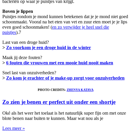
bacteriën op waar je puistjes van krijgt.
Boven je lippen
Puistjes rondom je mond kunnen betekenen dat je je mond niet goed
schoonmaakt. Vooral na het eten van vet en zuur eten moet je je lips
even goed schoonmaken! (
en zo verwijder je heel snel die
puistjes
).7
Last van een droge huid?
>
Zo voorkom je een droge huid in de winter
Maak jij deze fouten?
>
6 fouten die vrouwen met een mooie huid nooit maken
Snel last van onzuiverheden?
>
Zo kom je erachter of je make-up zorgt voor onzuiverheden
PHOTO CREDITS:
ZHENYA KATAVA
Zo zien je benen er perfect uit onder een shortje
Oké als het weer het toelaat is het natuurlijk super fijn om met onze
blote benen naar buiten te kunnen. Maar wat nou als je
Lees meer »