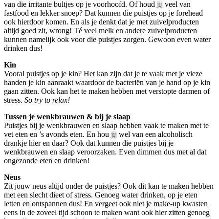
van die irritante bultjes op je voorhoofd. Of houd jij veel van
fastfood en lekker snoep? Dat kunnen die puistjes op je forehead
ook hierdoor komen. En als je denkt dat je met zuivelproducten
altijd goed zit, wrong! Té veel melk en andere zuivelproducten
kunnen namelijk ook voor die puistjes zorgen. Gewoon even water
drinken dus!
Kin
Vooral puistjes op je kin? Het kan zijn dat je te vaak met je vieze
handen je kin aanraakt waardoor de bacteriën van je hand op je kin
gaan zitten. Ook kan het te maken hebben met verstopte darmen of
stress.
So try to relax!
Tussen je wenkbrauwen & bij je slaap
Puistjes bij je wenkbrauwen en slaap hebben vaak te maken met te
vet eten en ’s avonds eten. En hou jij wel van een alcoholisch
drankje hier en daar? Ook dat kunnen die puistjes bij je
wenkbrauwen en slaap veroorzaken. Even dimmen dus met al dat
ongezonde eten en drinken!
Neus
Zit jouw neus altijd onder de puistjes? Ook dit kan te maken hebben
met een slecht dieet of stress. Genoeg water drinken, op je eten
letten en ontspannen dus! En vergeet ook niet je make-up kwasten
eens in de zoveel tijd schoon te maken want ook hier zitten genoeg