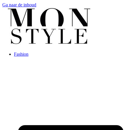
Ga naar de inhoud
Fashion