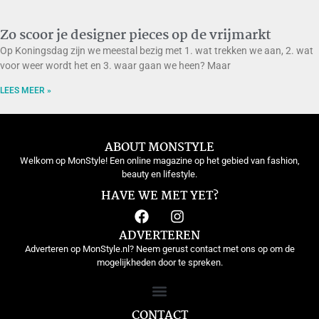
Zo scoor je designer pieces op de vrijmarkt
Op Koningsdag zijn we meestal bezig met 1. wat trekken we aan, 2. wat
voor weer wordt het en 3. waar gaan we heen? Maar
LEES MEER »
ABOUT MONSTYLE
Welkom op MonStyle! Een online magazine op het gebied van fashion,
beauty en lifestyle.
HAVE WE MET YET?
ADVERTEREN
Adverteren op MonStyle.nl? Neem gerust contact met ons op om de
mogelijkheden door te spreken.
CONTACT